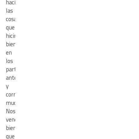
haciendo
las
cosas
que
hicimos
bien
en
los
partidos
anteriores
y
corregir
mucho.
Nos
vendría
bien
que