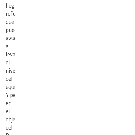
lleguen
refuerzos
que
puedan
ayudar
a
levantar
el
nivel
del
equipo”.
Y pensando
en
el
objetivo
del