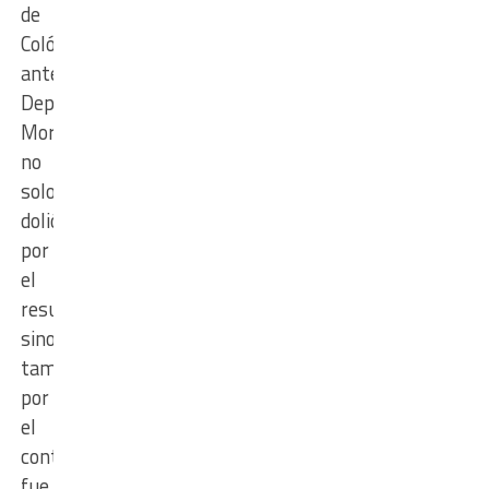
de
Colón
ante
Deportivo
Morón
no
solo
dolió
por
el
resultado,
sino
también
por
el
contexto:
fue