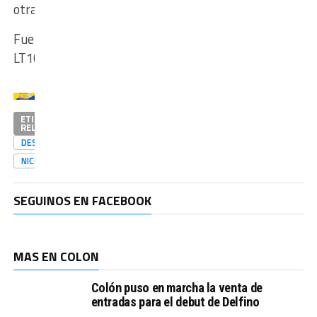
otra”.
Fuente:
LT10
ETIQUETAS
RELACIONADAS
DESTACADAS
NICOLÁSTALPONE
SEGUINOS EN FACEBOOK
MAS EN COLON
Colón puso en marcha la venta de
entradas para el debut de Delfino