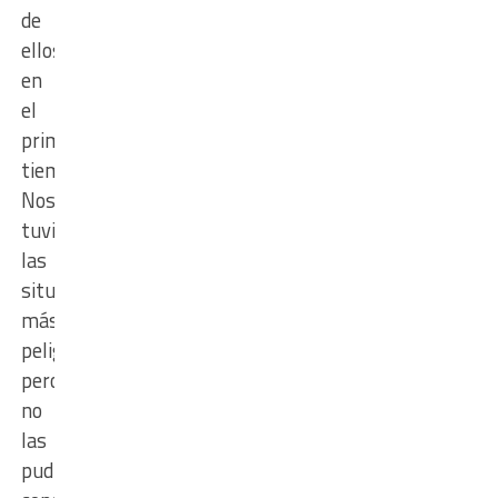
de
ellos
en
el
primer
tiempo.
Nosotros
tuvimos
las
situaciones
más
peligrosas,
pero
no
las
pudimos