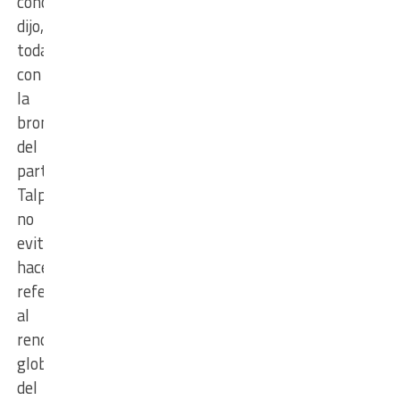
concretar”,
dijo,
todavía
con
la
bronca
del
partido.
Talpone
no
evitó
hacer
referencia
al
rendimiento
global
del