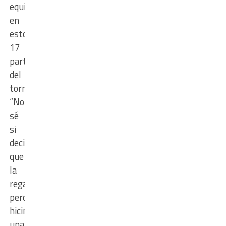
equipo
en
estos
17
partidos
del
torneo:
“No
sé
si
decir
que
la
regalamos,
pero
hicimos
una