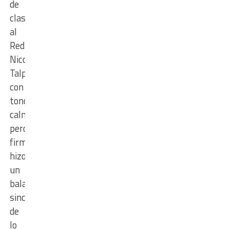
de
clasificación
al
Reducido.
Nicolás
Talpone,
con
tono
calmo
pero
firme,
hizo
un
balance
sincero
de
lo