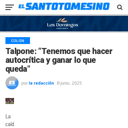
Exit mobile version
COLON
Talpone: “Tenemos que hacer
autocrítica y ganar lo que
queda”
por
la redacción
8 junio, 2025
La
caída