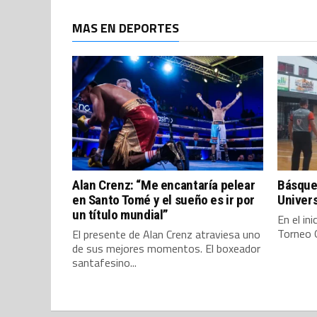
MAS EN DEPORTES
Alan Crenz: “Me encantaría pelear
Básque
en Santo Tomé y el sueño es ir por
Univer
un título mundial”
En el in
Torneo O
El presente de Alan Crenz atraviesa uno
de sus mejores momentos. El boxeador
santafesino...