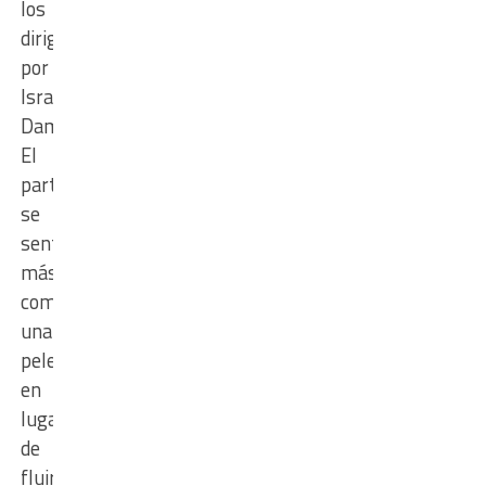
los
dirigidos
por
Israel
Damonte.
El
partido
se
sentía
más
como
una
pelea
en
lugar
de
fluir