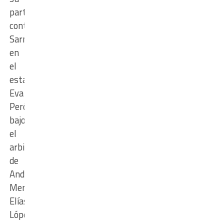
partido
contra
Sarmiento
en
el
estadio
Eva
Perón,
bajo
el
arbitraje
de
Andrés
Merlos.
Elías
López