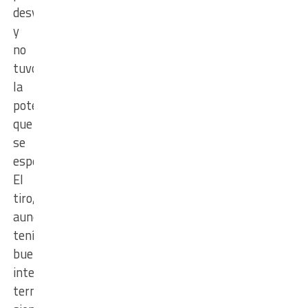
desviado
y
no
tuvo
la
potencia
que
se
esperaba.
El
tiro,
aunque
tenía
buenas
intenciones,
terminó