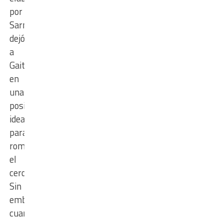
por
Sarmiento
dejó
a
Gaitán
en
una
posición
ideal
para
romper
el
cero.
Sin
embargo,
cuando