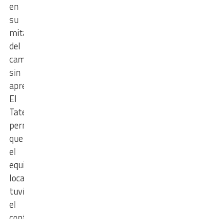
en
su
mitad
del
campo,
sin
apresurarse.
El
Tatengue
permitía
que
el
equipo
local
tuviera
el
control