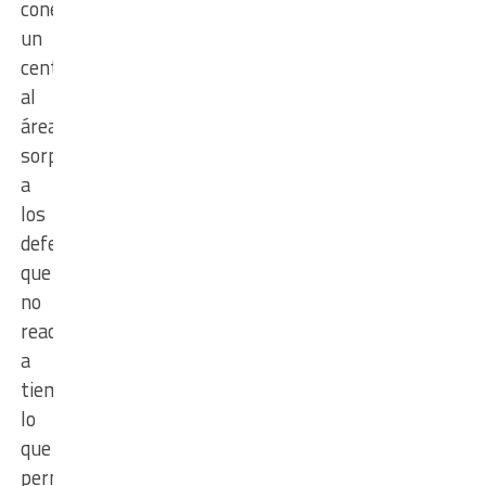
conectó
un
centro
al
área,
sorprendiendo
a
los
defensores
que
no
reaccionaron
a
tiempo,
lo
que
permitió