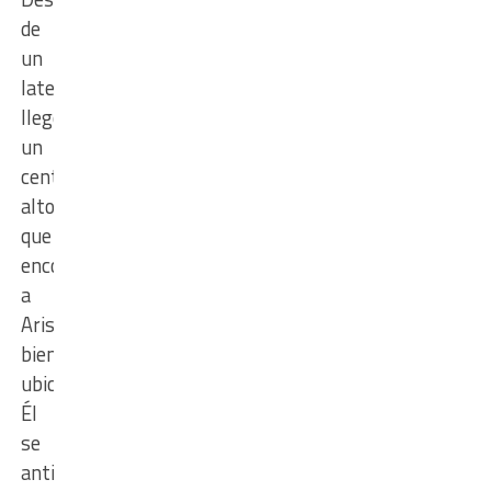
de
un
lateral,
llegó
un
centro
alto
que
encontró
a
Arismendi
bien
ubicado.
Él
se
anticipó