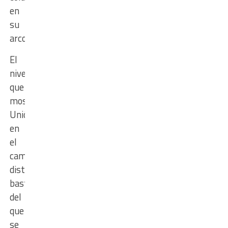
en
su
arco.
El
nivel
que
mostró
Unión
en
el
campo
distó
bastante
del
que
se