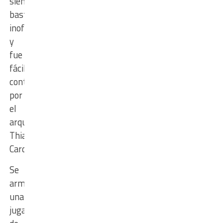
siendo
bastante
inofensivo
y
fue
fácilmente
controlado
por
el
arquero
Thiago
Cardozo.
Se
armó
una
jugada