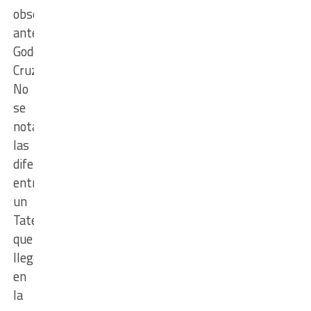
observó
ante
Godoy
Cruz.
No
se
notaron
las
diferencias
entre
un
Tatengue
que
llegaba
en
la