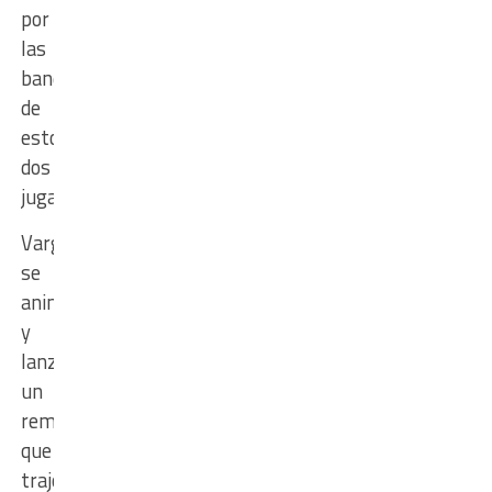
por
las
bandas
de
estos
dos
jugadores.
Vargas
se
animó
y
lanzó
un
remate
que
trajo