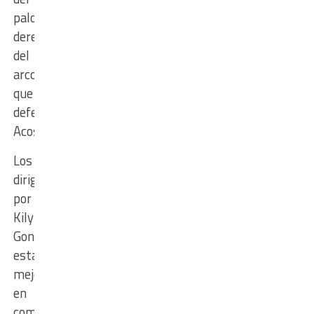
palo
derecho
del
arco
que
defendía
Acosta.
Los
dirigidos
por
Kily
González
estaban
mejorando
en
comparación