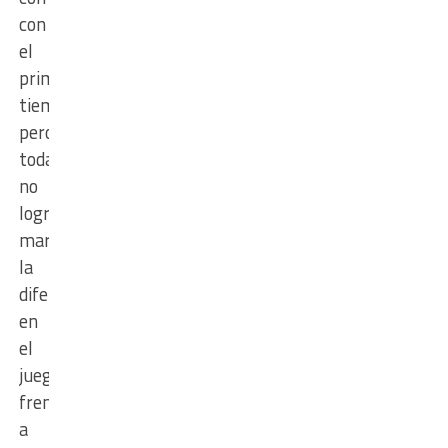
con
el
primer
tiempo,
pero
todavía
no
lograban
marcar
la
diferencia
en
el
juego
frente
a