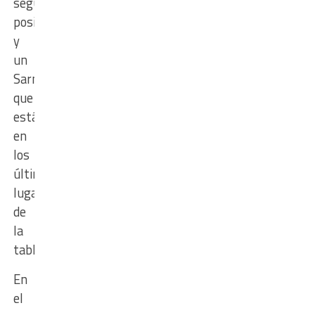
segunda
posición
y
un
Sarmiento
que
está
en
los
últimos
lugares
de
la
tabla.
En
el