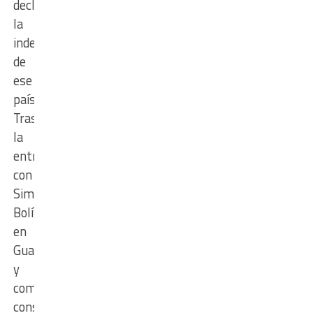
declaraba
la
independencia
de
ese
país.
Tras
la
entrevista
con
Simón
Bolívar
en
Guayaquil
y
como
consecuencia