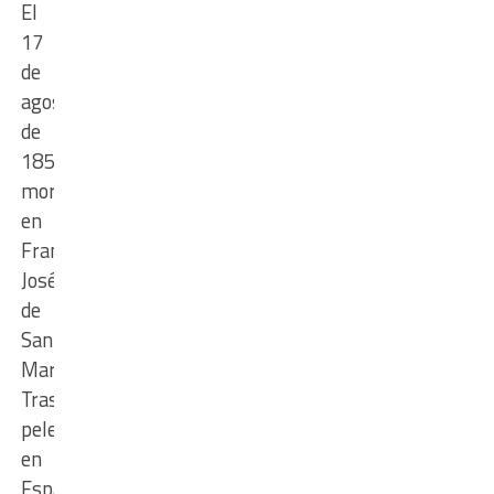
El
17
de
agosto
de
1850
moría
en
Francia
José
de
San
Martín.
Tras
pelear
en
España