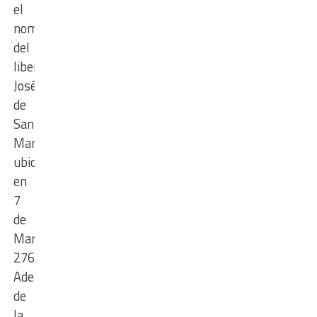
el
nombre
del
libertador
José
de
San
Martín,
ubicada
en
7
de
Marzo
2763.
Además
de
la