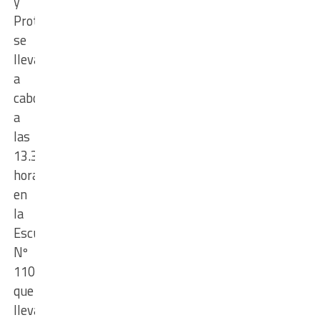
y
Protocolo,
se
llevará
a
cabo
a
las
13.30
horas
en
la
Escuela
Nº
1106,
que
lleva