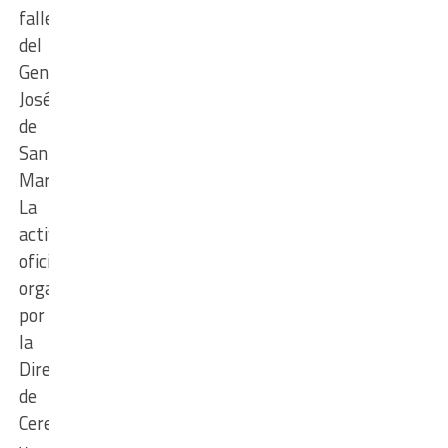
fallecimiento
del
General
José
de
San
Martín.
La
actividad
oficial,
organizada
por
la
Dirección
de
Ceremonial