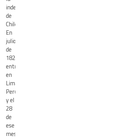
independencia
de
Chile.
En
julio
de
1821
entró
en
Lima,
Perú,
y el
28
de
ese
mes