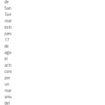
de
Santo
Tomé
realizará
este
jueves
17
de
agosto
el
acto
conmemorativo
por
un
nuevo
aniversario
del