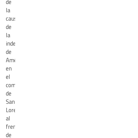
de
la
causa
de
la
independencia
de
América
en
el
combate
de
San
Lorenzo,
al
frente
de