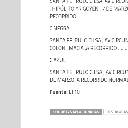
SANTA FE , RULO CILSA ,AV CIRC
, HIPÓLITO YRIGOYEN , 7 DE MARZ
RECORRIDO ……
C NEGRA
SANTA FE ,RULO CILSA , AV CIRCU
COLON , MACIA ,A RECORRIDO …….
C AZUL
SANTA FE , RULO CILSA , AV CIRC
DE MARZO, A RECORRIDO NORMA
Fuente:
LT10
ETIQUETAS RELACIONADAS
DESTACADAS