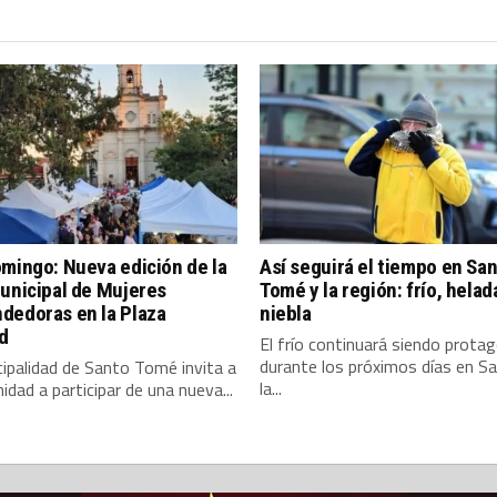
mingo: Nueva edición de la
Así seguirá el tiempo en Sa
unicipal de Mujeres
Tomé y la región: frío, helad
dedoras en la Plaza
niebla
d
El frío continuará siendo prota
durante los próximos días en S
ipalidad de Santo Tomé invita a
la...
idad a participar de una nueva...