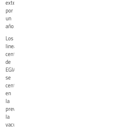
extenderá
por
un
año.
Los
lineamientos
centrales
de
EGIA
se
centran
en
la
prevención,
la
vacunación