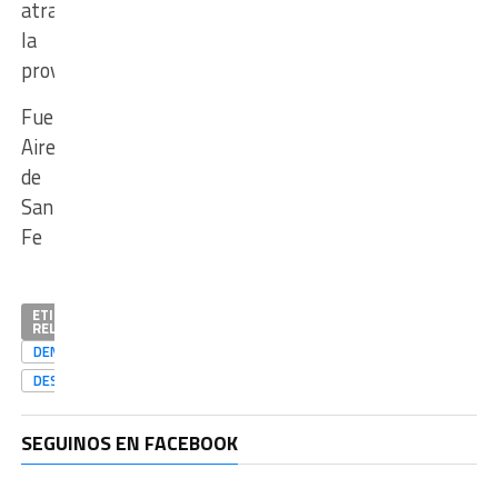
atraviesa
la
provincia.
Fuente:
Aire
de
Santa
Fe
ETIQUETAS
RELACIONADAS
DENGUE
DESTACADAS
SEGUINOS EN FACEBOOK