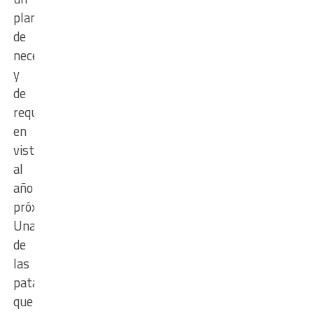
plan
de
necesidades
y
de
requerimientos
en
vistas
al
año
próximo.
Una
de
las
patas
que