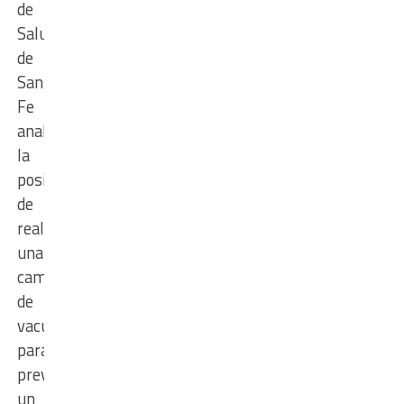
de
Salud
de
Santa
Fe
analiza
la
posibilidad
de
realizar
una
campaña
de
vacunación
para
prevenir
un