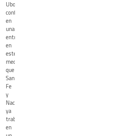
Uboldi,
confirmó
en
una
entrevista
en
este
medio
que
Santa
Fe
y
Nación
ya
trabajaban
en
un