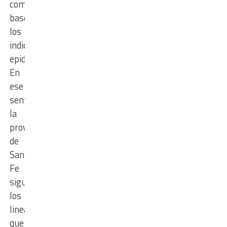
como
base
los
indicadores
epidemiológicos.
En
ese
sentido,
la
provincia
de
Santa
Fe
sigue
los
lineamientos
que