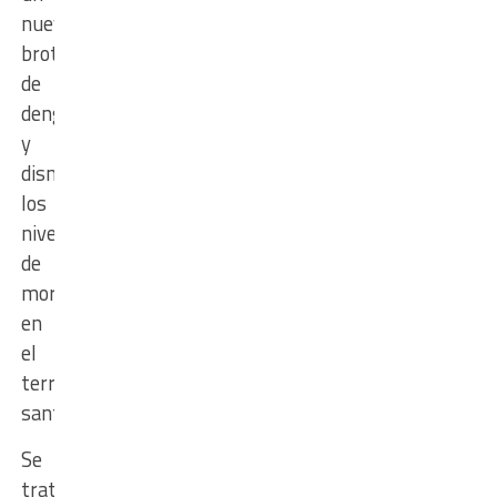
nuevo
brote
de
dengue
y
disminuir
los
niveles
de
mortalidad
en
el
territorio
santafesino.
Se
trata