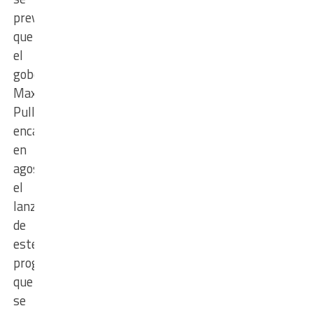
prevé
que
el
gobernador
Maximiliano
Pullaro
encabece,
en
agosto,
el
lanzamiento
de
este
programa
que
se