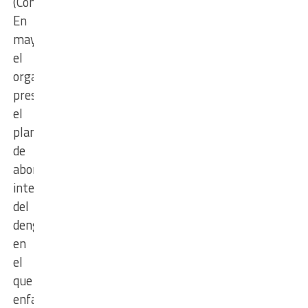
(Conain).
En
mayo,
el
organismo
presentó
el
plan
de
abordaje
integral
del
dengue,
en
el
que
enfatizaron