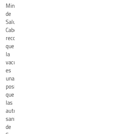
Ministerio
de
Salud.
Cabe
recordar
que
la
vacunación
es
una
posibilidad
que
las
autoridades
sanitarias
de