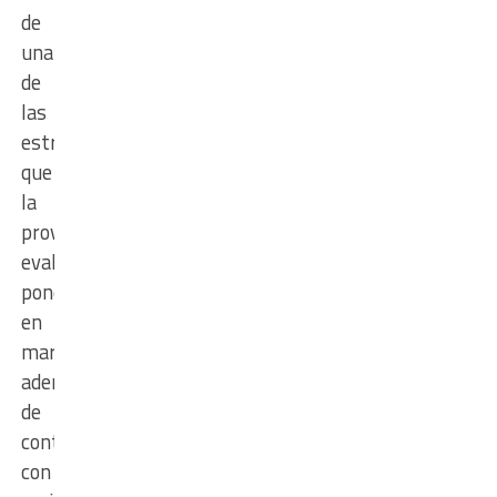
de
una
de
las
estrategias
que
la
provincia
evalúa
poner
en
marcha,
además
de
continuar
con