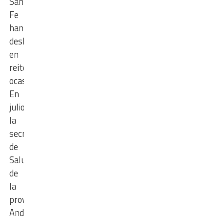
Santa
Fe
han
deslizado
en
reiteradas
ocasiones.
En
julio,
la
secretaría
de
Salud
de
la
provincia,
Andrea