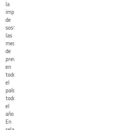
la
importancia
de
sostener
las
medidas
de
prevención
en
todo
el
país
todo
el
año.
En
relación