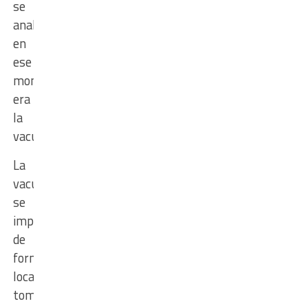
se
analizaba
en
ese
momento
era
la
vacunación.
La
vacunación
se
implementará
de
forma
localizada,
tomando