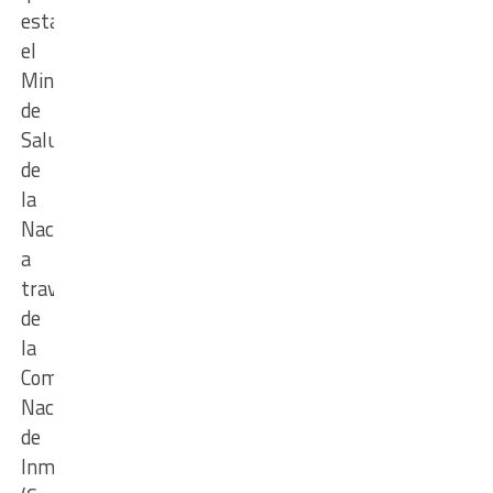
estableció
el
Ministerio
de
Salud
de
la
Nación
a
través
de
la
Comisión
Nacional
de
Inmunizaciones