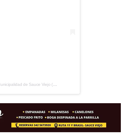
Una publicación compartida por Municipalidad de Sauce Viejo (@munisauceviejo)