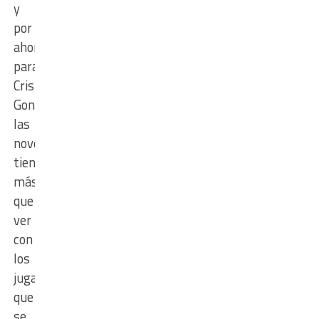
y
por
ahora
para
Cristian
González
las
novedades
tienen
más
que
ver
con
los
jugadores
que
se