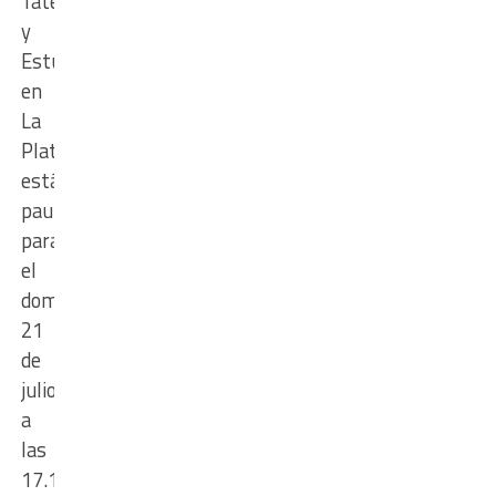
Tatengue
y
Estudiantes,
en
La
Plata,
está
pautado
para
el
domingo
21
de
julio,
a
las
17.10,