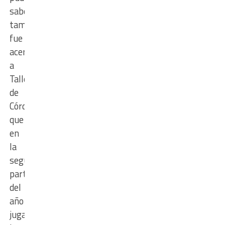
saberse,
también
fue
acercado
a
Talleres
de
Córdoba,
que
en
la
segunda
parte
del
año
jugará