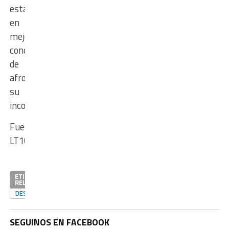
estaría
en
mejores
condiciones
de
afrontar
su
incorporación.
Fuente:
LT10
ETIQUETAS
RELACIONADAS
DESTACADAS
SEGUINOS EN FACEBOOK