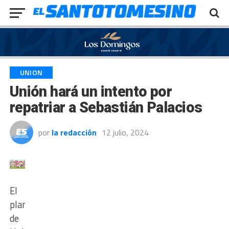
Exit mobile version
UNION
Unión hará un intento por
repatriar a Sebastián Palacios
por
la redacción
12 julio, 2024
El
plantel
de