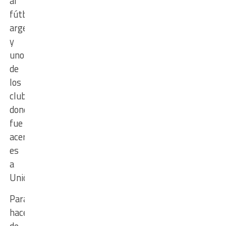
al
fútbol
argentino,
y
uno
de
los
clubes
donde
fue
acercado
es
a
Unión.
Para
hacerse