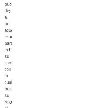
pudo
llegar
a
un
acuerdo
económico
para
extender
su
contrato,
con
lo
cual
busca
su
regreso