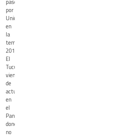
paso
por
Unión
en
la
temporada
2013/2014.
El
Tucu
viene
de
actuar
en
el
Panathinaikos,
donde
no