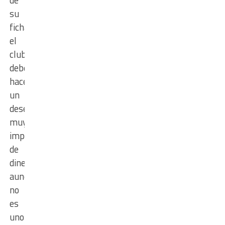
de
su
ficha,
el
club
debería
hacer
un
desembolso
muy
importante
de
dinero,
aunque
no
es
uno