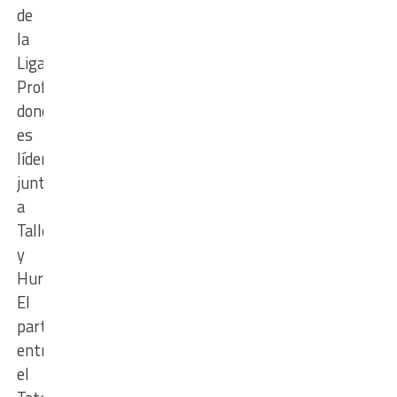
de
la
Liga
Profesional,
donde
es
líder
junto
a
Talleres
y
Huracán.
El
partido
entre
el