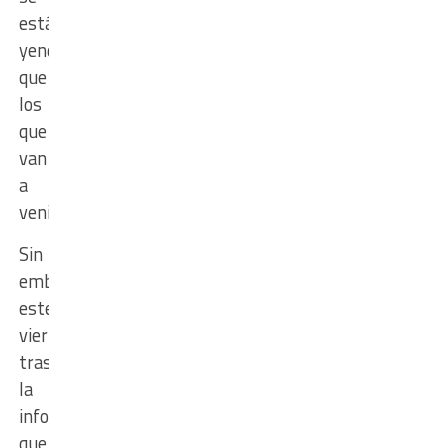
están
yendo
que
los
que
van
a
venir.
Sin
embargo,
este
viernes
trascendió
la
información
que