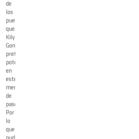
de
los
puestos
que
Kily
González
pretende
potenciar
en
este
mercado
de
pases.
Por
lo
que
pudo