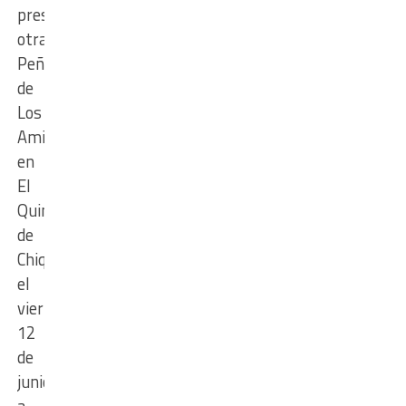
presenta
otra
Peña
de
Los
Amigos
en
El
Quincho
de
Chiquito
el
viernes
12
de
junio
a