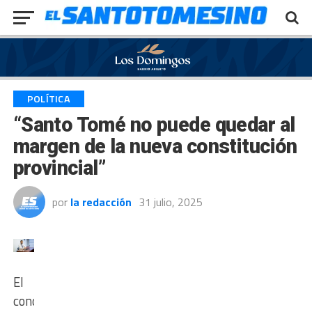
Exit mobile version
POLÍTICA
“Santo Tomé no puede quedar al
margen de la nueva constitución
provincial”
por
la redacción
31 julio, 2025
El
concejal,