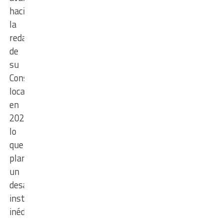
hacia
la
redacción
de
su
Constitución
local
en
2027,
lo
que
plantea
un
desafío
institucional
inédito