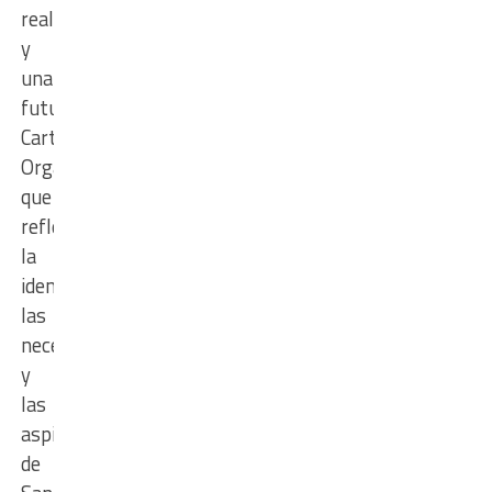
realidades
y
una
futura
Carta
Orgánica
que
refleje
la
identidad,
las
necesidades
y
las
aspiraciones
de