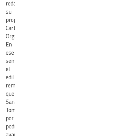
redactar
su
propia
Carta
Orgánica.
En
ese
sentido,
el
edil
remarcó
que
Santo
Tomé
por
podría
avanzar