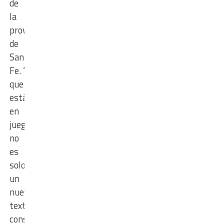
de
la
provincia
de
Santa
Fe. “Lo
que
está
en
juego
no
es
solo
un
nuevo
texto
constitucional,