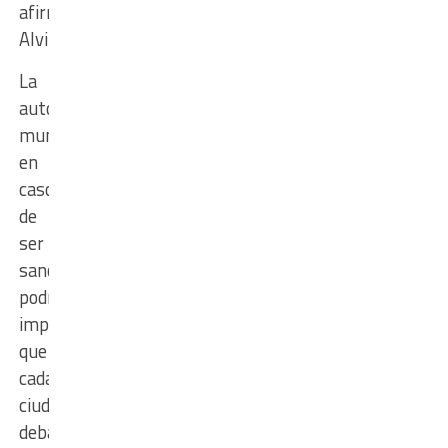
afirmó
Alvizo.
La
autonomía
municipal,
en
caso
de
ser
sancionada,
podría
implicar
que
cada
ciudad
deba