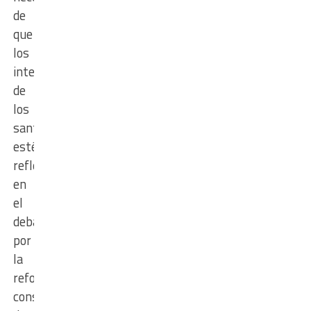
de
que
los
intereses
de
los
santotomesinos
estén
reflejados
en
el
debate
por
la
reforma
constitucional