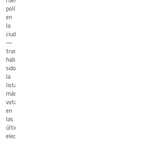
política
en
la
ciudad
—
tras
haber
sido
la
lista
más
votada
en
las
últimas
elecciones