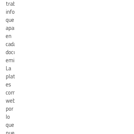
trabajo,
información
que
aparecerá
en
cada
documento
emitido.
La
plataforma
es
completamente
web,
por
lo
que
puede