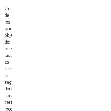
Uno
de
los
principales
objetivos
del
nuevo
sistema
es
fortalecer
la
seguridad
documental.
Cada
certificado
incorpora