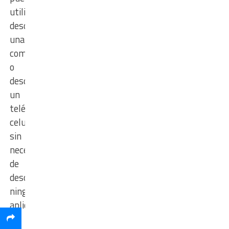
utilizarse
desde
una
computadora
o
desde
un
teléfono
celular,
sin
necesidad
de
descargar
ninguna
aplicación.
El