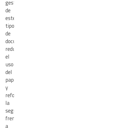
gestión
de
este
tipo
de
documentación,
reducir
el
uso
del
papel
y
reforzar
la
seguridad
frente
a