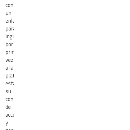
con
un
enlace
para
ingresar
por
primera
vez
a la
plataforma,
establecer
su
contraseña
de
acceso
y