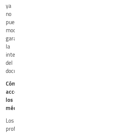
ya
no
puede
modificarse,
garantizando
la
integridad
del
documento.
Cómo
acceden
los
médicos
Los
profesionales