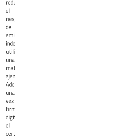
reduce
el
riesgo
de
emisiones
indebidas
utilizando
una
matrícula
ajena.
Además,
una
vez
firmado
digitalmente,
el
certificado