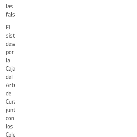
las
falsificaciones.
El
sistema,
desarrollado
por
la
Caja
del
Arte
de
Curar
junto
con
los
Colegios