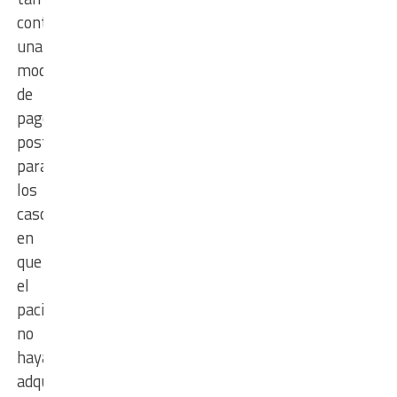
contempla
una
modalidad
de
pago
posterior,
para
los
casos
en
que
el
paciente
no
haya
adquirido