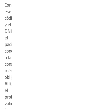
Con
ese
código
y el
DNI,
el
paciente
concurre
a la
consulta
médica
obligatoria.
Allí,
el
profesional
valida