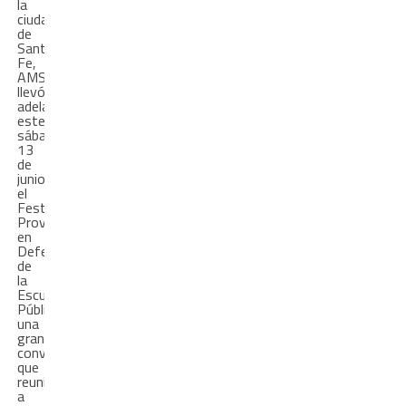
la
ciudad
de
Santa
Fe,
AMSAFE
llevó
adelante
este
sábado
13
de
junio,
el
Festival
Provincial
en
Defensa
de
la
Escuela
Pública,
una
gran
convocatoria
que
reunió
a