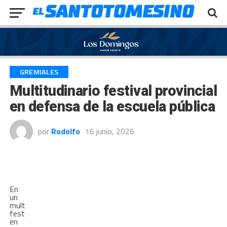
Exit mobile version
GREMIALES
Multitudinario festival provincial
en defensa de la escuela pública
por
Rodolfo
16 junio, 2026
En
un
multitudinario
festival
en