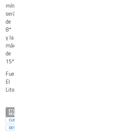
mínima
será
de
8°
y la
máxima
de
15°.
Fuente:
El
Litoral
ETIQUETAS
RELACIONADAS
CLIMA
DESTACADAS