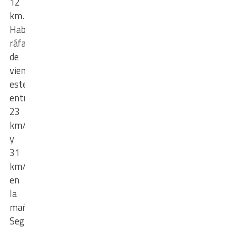
12
km.
Habrá
ráfagas
de
viento
este
entre
23
km/h
y
31
km/h
en
la
mañana.
Según