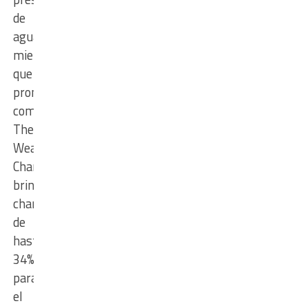
de
agua,
mientras
que
pronósticos
como
The
Weather
Channel
brindan
chances
de
hasta
34%
para
el