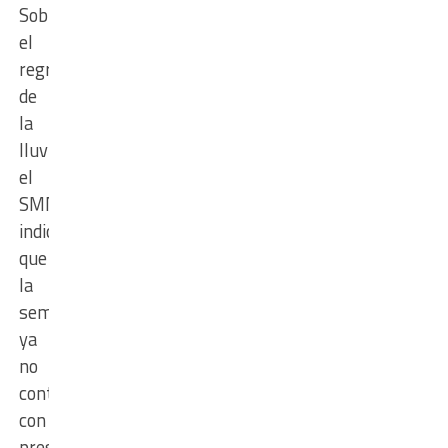
Sobre
el
regreso
de
la
lluvia,
el
SMN
indica
que
la
semana
ya
no
contará
con
presencia