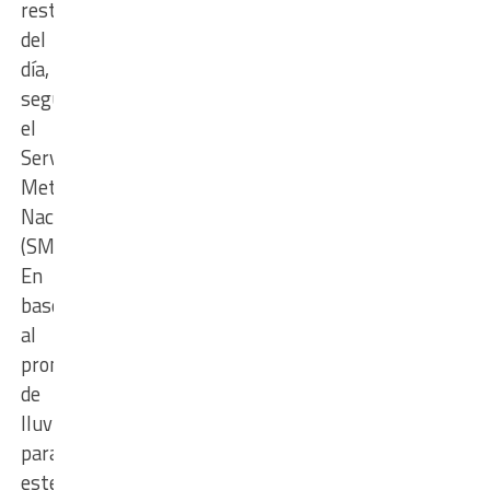
resto
del
día,
según
el
Servicio
Meteorológico
Nacional
(SMN)
En
base
al
pronóstico
de
lluvias
para
este