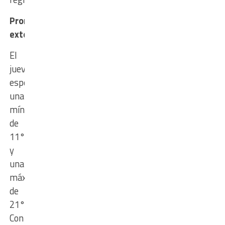
Pronóstico
extendido
El
jueves
espera
una
mínima
de
11°
y
una
máxima
de
21°.
Con