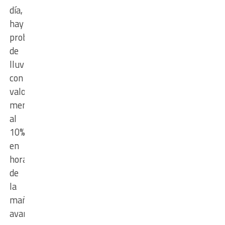
día,
hay
probabilidad
de
lluvias
con
valores
menores
al
10%
en
horas
de
la
mañana,
avanzando