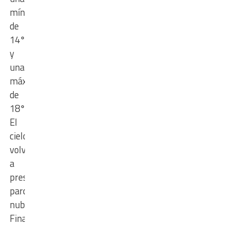
mínima
de
14°
y
una
máxima
de
18°.
El
cielo
volverá
a
presentarse
parcialmente
nublado.
Finalmente,