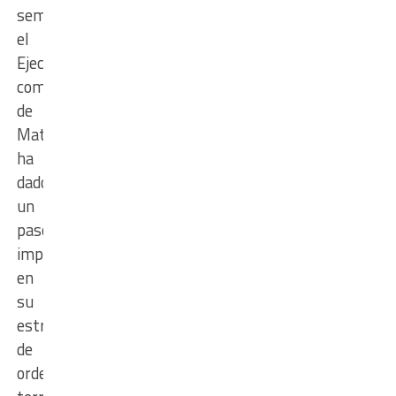
semana
el
Ejecutivo
comunal
de
Matilde
ha
dado
un
paso
importante
en
su
estrategia
de
ordenamiento