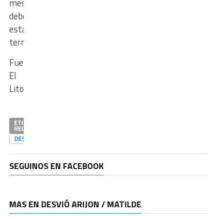
meses
debería
estar
terminado”.
Fuente:
El
Litoral
ETIQUETAS
RELACIONADAS
DESTACADAS
SEGUINOS EN FACEBOOK
MAS EN DESVIÓ ARIJON / MATILDE