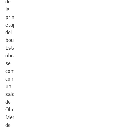
de
la
primera
etapa
del
boulevard.
Esta
obra
se
continuará
con
un
saldo
de
Obras
Menores
de