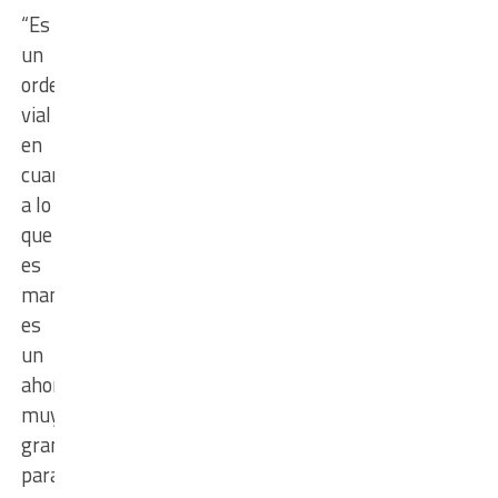
“Es
un
ordenamiento
vial
en
cuanto
a lo
que
es
mantenimiento,
es
un
ahorro
muy
grande
para