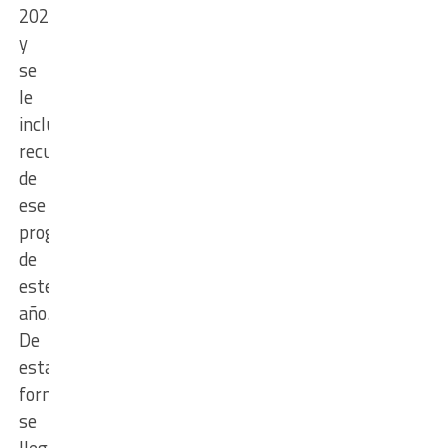
2024
y
se
le
incluirán
recursos
de
ese
programa
de
este
año.
De
esta
forma
se
llegaria