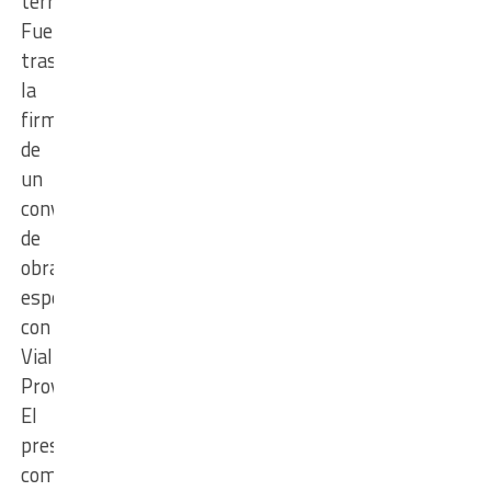
territorial.
Fue
tras
la
firma
de
un
convenio
de
obras
especiales
con
Vialidad
Provincial.
El
presidente
comunal,