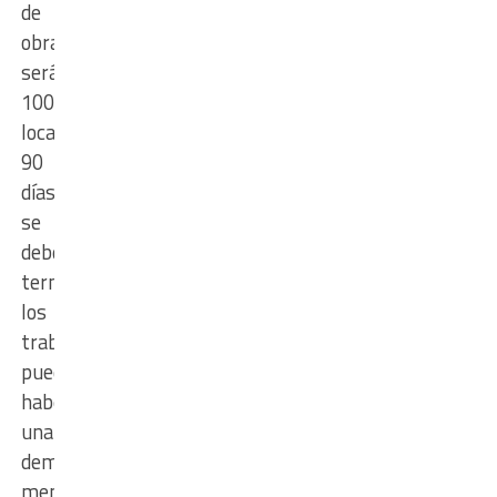
de
obra
será
100%
local. “En
90
días
se
deberían
terminar
los
trabajos,
puede
haber
una
demora
menor