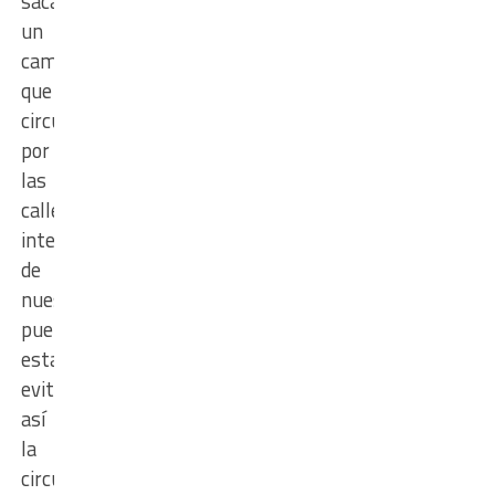
sacando
un
camión
que
circula
por
las
calles
internas
de
nuestro
pueblo,
estamos
evitando
así
la
circulación