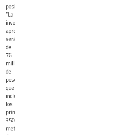
posible.
“La
inversión
aproximada
será
de
76
millones
de
pesos,
que
incluyen
los
primeros
350
metros