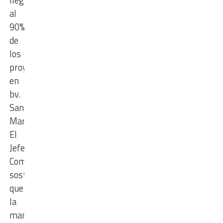
al
90%
de
los
proyectado
en
bv.
San
Martin”.
El
Jefe
Comunal
sostuvo
que
la
mano