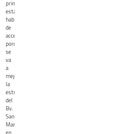
principales,
estamos
hablando
de
accesibilidad
porque
se
va
a
mejorar
la
estructura
del
Bv.
San
Martin
en