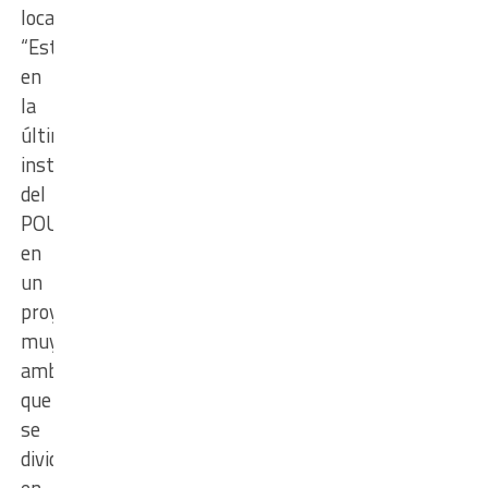
localidad.
“Estamos
en
la
última
instancia
del
POU,
en
un
proyecto
muy
ambicioso
que
se
dividió
en