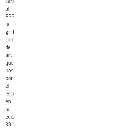
cara
al
FPP
la
grilla
completa
de
artistas
que
pasarán
por
el
escenario,
en
la
edición
39°