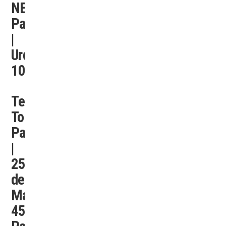
NEXON
Paraná
|
Urquiza
1031
Terco
Tour
Paraná
|
25
de
Mayo
453