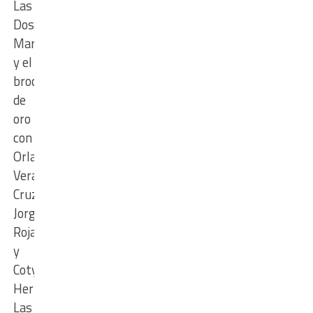
Las
Dos
María
y el
broche
de
oro
con
Orlando
Vera
Cruz,
Jorge
Rojas
y
Coty
Hernández.
Las