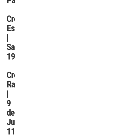
Paraná
Credife
Esperanza
|
Sarmiento
1960
Credife
Rafaela
|
9
de
Julio
114