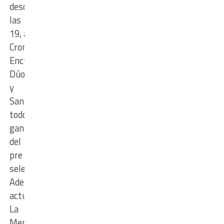
desde
las
19,
actuarán
Cronopios,
Encuentro
Dúo
y
Santavecinos,
todos
ganadores
del
pre
selectivo.
Además
actuará
La
Mentirosa.