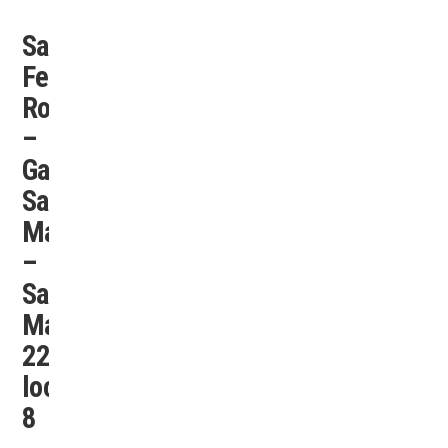
Santa
Fe
Rock
–
Galería
San
Martín
–
San
Martín
2254
local
8