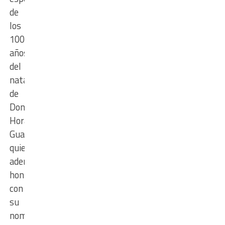
de
los
100
años
del
natalicio
de
Don
Horacio
Guarany
quien
además
honra
con
su
nombre