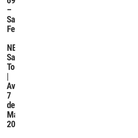
6980
–
Santa
Fe
NEXON
Santo
Tomé
|
Av.
7
de
Marzo
2091