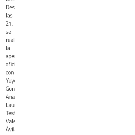
Desde
las
21,
se
realizará
la
apertura
oficial
con
Yuyo
Gonzalo,
Ana
Laura
Testa,
Valentín
Ávila,