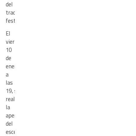
del
tradicional
festival.
El
viernes
10
de
enero,
a
las
19,
se
realizará
la
apertura
del
escenario