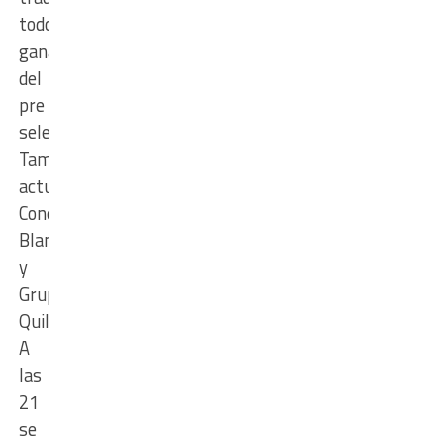
todos
ganadores
del
pre
selectivo.
También
actuarán
Conejo
Blanco
y
Grupo
Quillén.
A
las
21
se