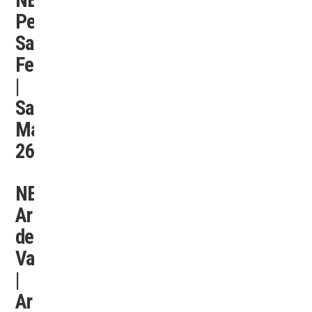
Peatonal
Santa
Fe
|
San
Martín
2637
NEXON
Aristóbulo
del
Valle
|
Aristobulo