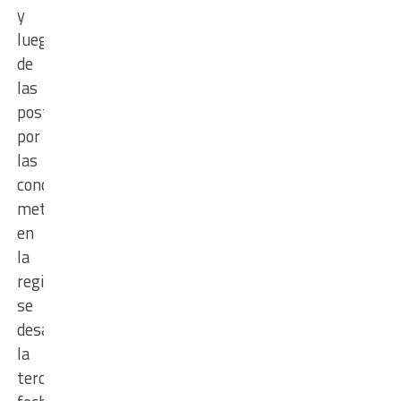
y
luego
de
las
postergaciones
por
las
condiciones
meteorológicas
en
la
región,
se
desarrollará
la
tercera