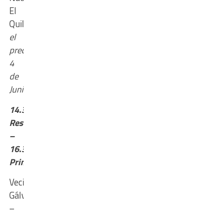
El
Quillá,
en
el
predio
4
de
Junio
14.30
Reserva
–
16.30
Primera
Vecinal
Gálvez
–