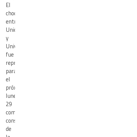
El
choque
entre
Unión
y
Universidad
fue
reprogramado
para
el
próximo
lunes
29
como
consecuencia
de