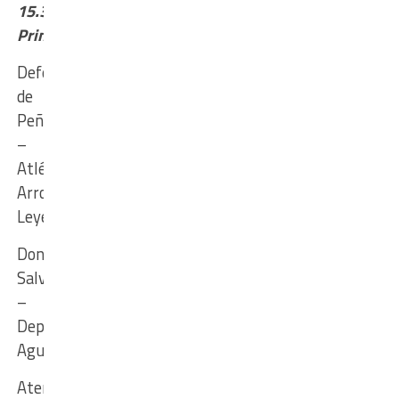
15.30
Primera
Defensores
de
Peñaloza
–
Atlético
Arroyo
Leyes
Don
Salvador
–
Deportivo
Agua
Atenas