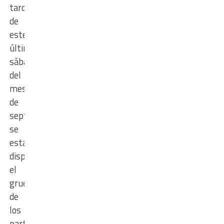
tarde
de
este
último
sábado
del
mes
de
septiembre
se
estará
disputando
el
grueso
de
los
partidos