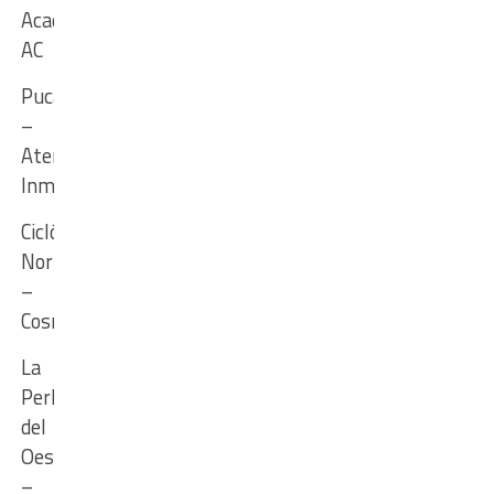
Academia
AC
Pucará
–
Ateneo
Inmaculada
Ciclón
Norte
–
Cosmos
La
Perla
del
Oeste
–