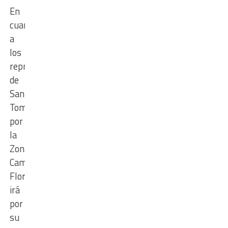
En
cuanto
a
los
representantes
de
Santo
Tomé,
por
la
Zona
Campeonato,
Floresta
irá
por
su