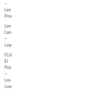
–
Los
Piratitas
Los
Canarios
–
Loyola
CCyD
El
Pozo
–
Los
Juveniles