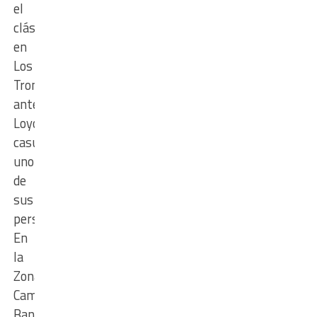
el
clásico
en
Los
Troncos
ante
Loyola,
casualmente,
uno
de
sus
perseguidores.
En
la
Zona
Campeonato
Banco