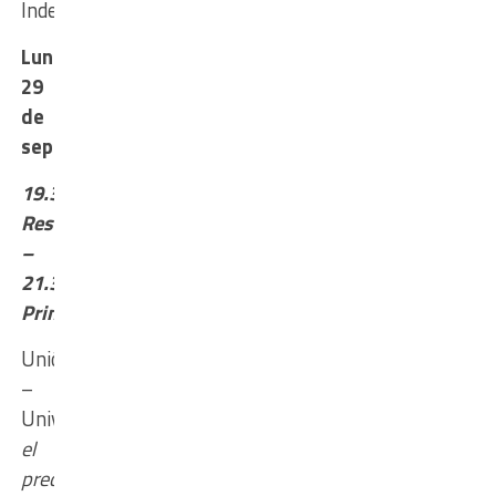
Independiente
Lunes
29
de
septiembre
19.30
Reserva
–
21.30
Primera
Unión
–
Universidad,
en
el
predio