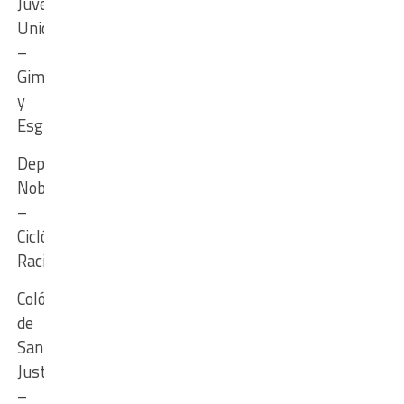
Juventud
Unida
–
Gimnasia
y
Esgrima
Deportivo
Nobleza
–
Ciclón
Racing
Colón
de
San
Justo
–