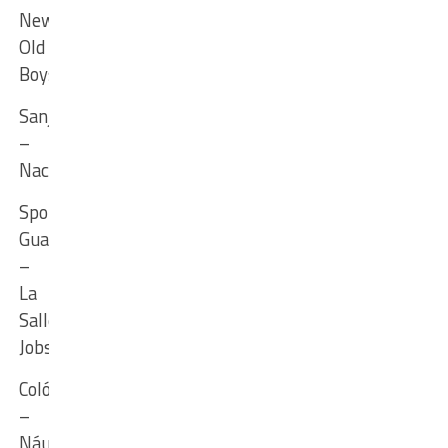
Newell’s
Old
Boys
Sanjustino
–
Nacional
Sportivo
Guadalupe
–
La
Salle
Jobson
Colón
–
Náutico