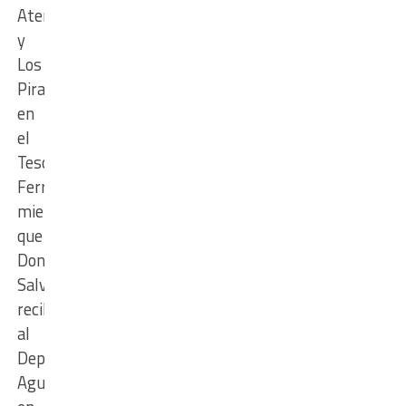
Atenas
y
Los
Piratitas
en
el
Tesoro
Ferrero
mientras
que
Don
Salvador
recibe
al
Deportivo
Agua