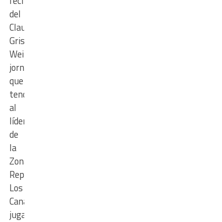
fecha
del
Clausura
Griselda
Weimer,
jornada
que
tendrá
al
líder
de
la
Zona
Repechaje,
Los
Canarios,
jugando