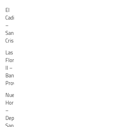
El
Cadi
–
San
Cristóbal
Las
Flores
II –
Banco
Provincial
Nuevo
Horizonte
–
Deportivo
Santa