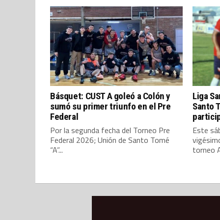
Básquet: CUST A goleó a Colón y
Liga Sa
sumó su primer triunfo en el Pre
Santo 
Federal
partici
Por la segunda fecha del Torneo Pre
Este sáb
Federal 2026; Unión de Santo Tomé
vigésimo
“A”...
torneo A