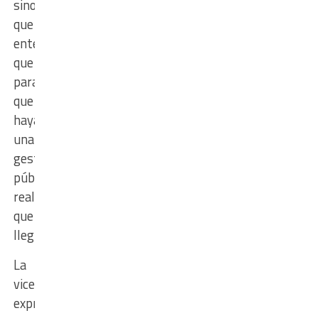
sino
que
entendemos
que
para
que
haya
una
gestión
pública
real
que
llegue”.
La
vicegobernadora
expresó