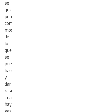
se
quiere
poner
como
modelo
de
lo
que
se
puede
hacer
y
dar
resultado.
Cuando
hay
gestión