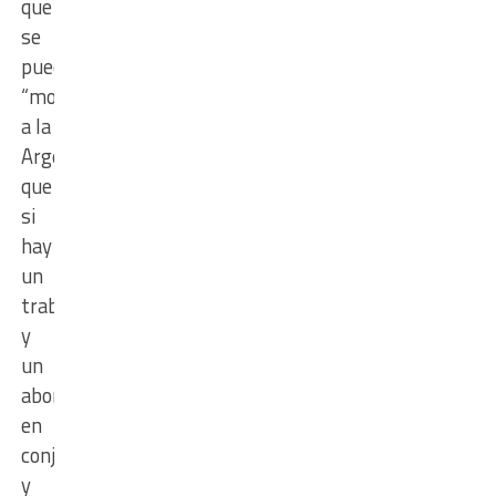
que
se
puede
“mostrar
a la
Argentina
que
si
hay
un
trabajo
y
un
abordaje
en
conjunto
y