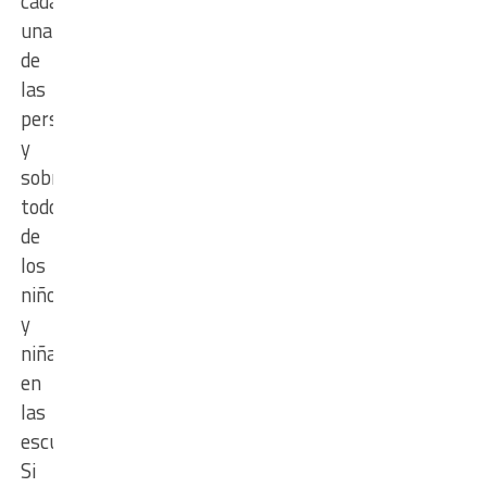
cada
una
de
las
personas,
y
sobre
todo
de
los
niños
y
niñas
en
las
escuelas.
Si