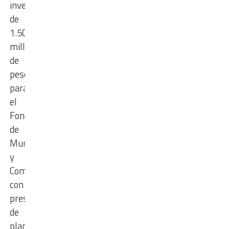
inversión
de
1.500
millones
de
pesos
para
el
Fondo
de
Municipios
y
Comunas,
con
presentación
de
planes