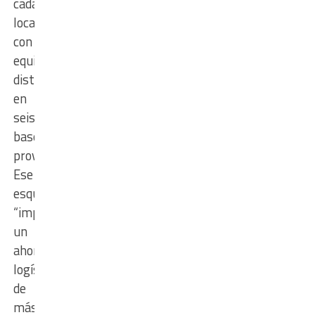
cada
localidad,
con
equipamiento
distribuido
en
seis
bases
provinciales.
Ese
esquema,
“implicó
un
ahorro
logístico
de
más