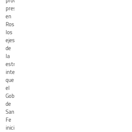
provinciales
presentaron
en
Rosario
los
ejes
de
la
estrategia
interministerial
que
el
Gobierno
de
Santa
Fe
inició