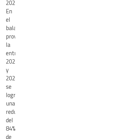
2024”.
En
el
balance
provincial,
la
entre
2024
y
2025
se
logró
una
reducción
del
84%
de