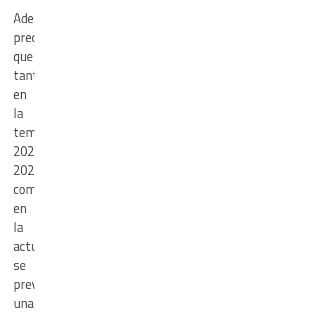
Además,
precisó
que
tanto
en
la
temporada
2024-
2025
como
en
la
actual
se
prevé
una