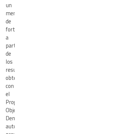
un
mensaje
de
fortalecimiento
a
partir
de
los
resultados
obtenidos
con
el
Programa
Objetivo
Dengue,
autoridades