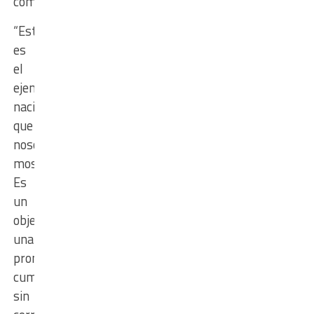
comunas.
“Este
es
el
ejemplo
nacional
que
nosotros
mostramos.
Es
un
objetivo,
una
promesa
cumplida
sin