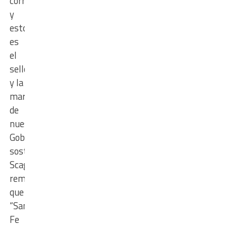
corrupción,
y
esto
es
el
sello
y la
marca
de
nuestro
Gobierno”,
sostuvo
Scaglia,
remarcando
que
“Santa
Fe