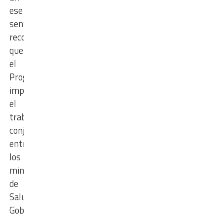
ese
sentido,
recordó
que
el
Programa
implica
el
trabajo
conjunto
entre
los
ministerios
de
Salud,
Gobierno