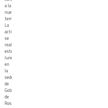
a la
nueva
temporada.
La
actividad
se
realizó
este
lunes,
en
la
sede
de
Gobierno
de
Rosario,