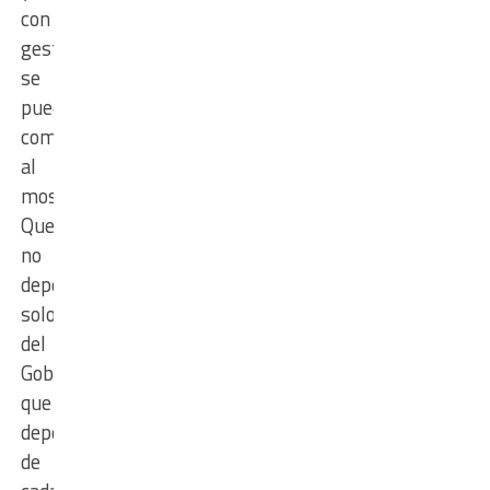
con
gestión,
se
puede
combatir
al
mosquito.
Que
no
depende
solo
del
Gobierno,
que
depende
de