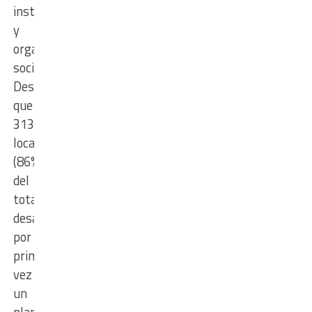
instituciones
y
organizaciones
sociales.
Destacó
que
313
localidades
(86%
del
total)
desarrollaron
por
primera
vez
un
plan