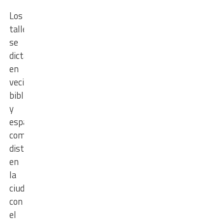
Los
talleres
se
dictarán
en
vecinales,
bibliotecas
y
espacios
comunitarios
distribuidos
en
la
ciudad,
con
el