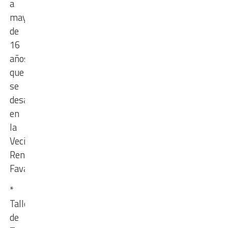
a
mayores
de
16
años,
que
se
desarrollará
en
la
Vecinal
René
Favaloro.
*
Taller
de