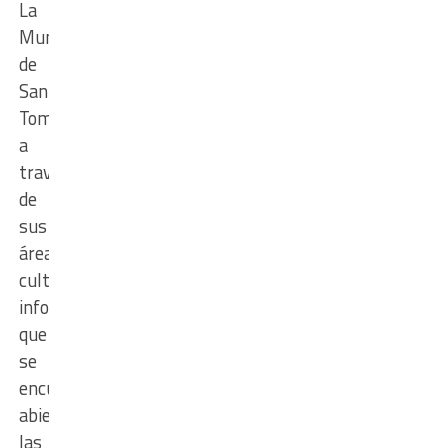
La
Municipalidad
de
Santo
Tomé,
a
través
de
sus
áreas
culturales,
informa
que
se
encuentran
abiertas
las