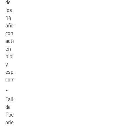
de
los
14
años,
con
actividades
en
bibliotecas
y
espacios
comunitarios.
*
Taller
de
Poesía,
orientado