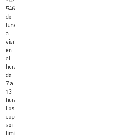
342
5462862,
de
lunes
a
viernes
en
el
horario
de
7 a
13
horas.
Los
cupos
son
limitados.