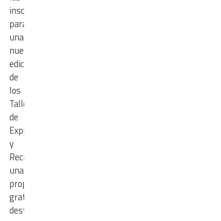
inscripciones
para
una
nueva
edición
de
los
Talleres
de
Expresión
y
Recreación,
una
propuesta
gratuita
destinada