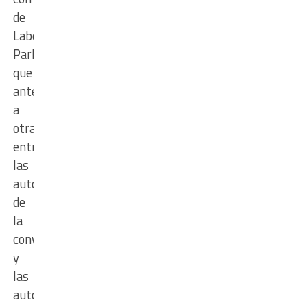
de
Labor
Parlamentaria
que
antecedió
a
otra
entre
las
autoridades
de
la
convención
y
las
autoridades