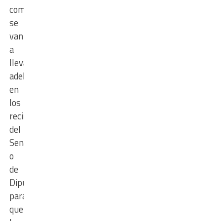
comisiones
se
van
a
llevar
adelante
en
los
recintos
del
Senado
o
de
Diputados
para
que