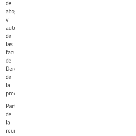
de
abogadas
y
autoridades
de
las
facultades
de
Derecho
de
la
provincia.
Parte
de
la
reunión