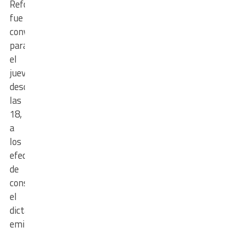
Reformadora
fue
convocada
para
el
jueves,
desde
las
18,
a
los
efectos
de
considerar
el
dictamen
emitido