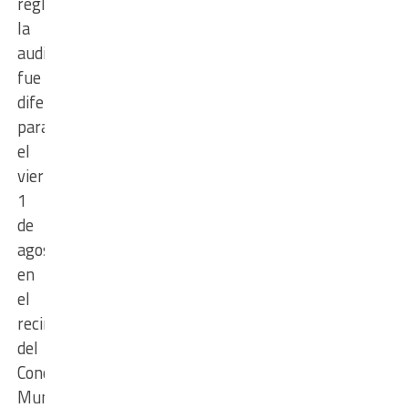
reglamentaria,
la
audiencia
fue
diferida
para
el
viernes
1
de
agosto
en
el
recinto
del
Concejo
Municipal.