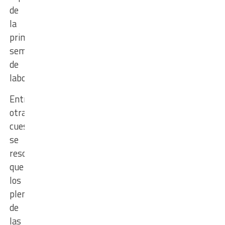
de
la
primera
semana
de
labor.
Entre
otras
cuestiones
se
resolvió
que
los
plenarios
de
las