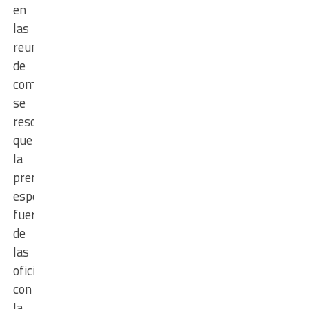
en
las
reuniones
de
comisiones
se
resolvió
que
la
prensa
espere
fuera
de
las
oficinas
con
la