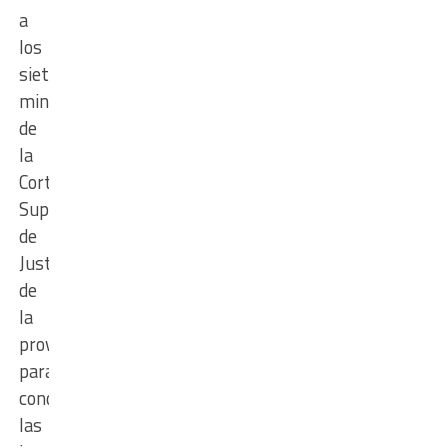
a
los
siete
ministros
de
la
Corte
Suprema
de
Justicia
de
la
provincia
para
conocer
las