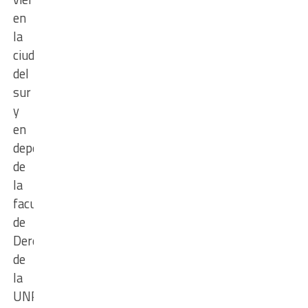
en
la
ciudad
del
sur
y
en
dependencias
de
la
facultad
de
Derecho
de
la
UNR.