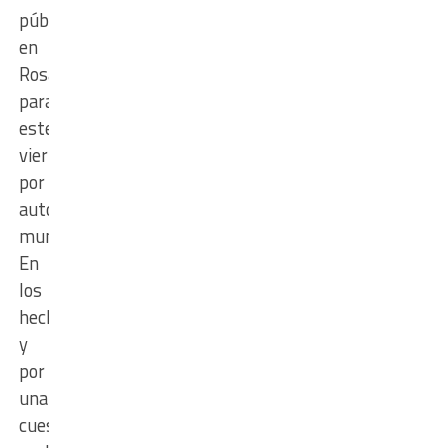
pública,
en
Rosario,
para
este
viernes,
por
autonomía
municipal.
En
los
hechos
y
por
una
cuestión