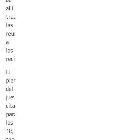
allí
trasladar
las
reuniones
a
los
recintos.
El
plenario
del
jueves,
citado
para
las
18,
tendrá