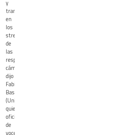
y
transmisión
en
los
streaming
de
las
respectivas
cámaras,
dijo
Fabián
Bastia
(Unidos)
quien
ofició
de
vocero