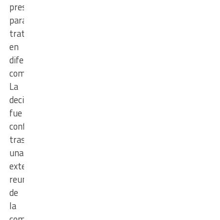
presentados
para
tratar
en
diferentes
comisiones.
La
decisión
fue
confirmada
tras
una
extensa
reunión
de
la
comisión