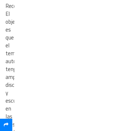
Reconquista.
El
objetivo
es
que
el
tema
autonomía
tenga
amplia
discusión
y
escuchar
en
las
tres