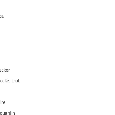
ca
o
ecker
icolás Diab
ire
Loughlin