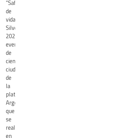
“Safari
de
vida
Silvestre
2024”,
evento
de
ciencia
ciudadana
de
la
plataforma
ArgeniNat,
que
se
realiza
en