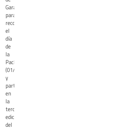
Garay
para
recordar
el
día
de
la
Pachamama
(01/08)
y
participar
en
la
tercera
edición
del