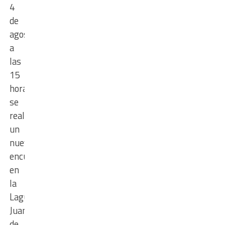
4
de
agosto
a
las
15
horas
se
realizará
un
nuevo
encuentro
en
la
Laguna
Juan
de