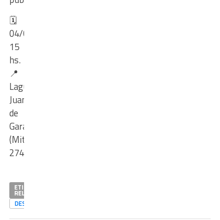
🗓
04/08-
15
hs.
📍
Laguna
Juan
de
Garay
(Mitre
2740)
ETIQUETAS
RELACIONADAS
DESTACADAS