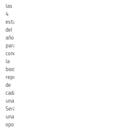
las
4
estaciones
del
año
para
conocer
la
biodiversidad
representativa
de
cada
una.
Será
una
oportunidad