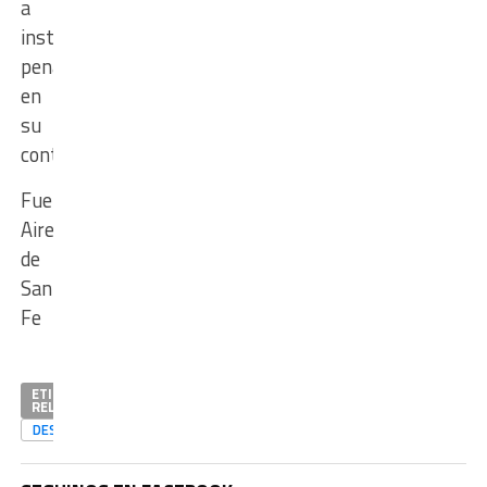
a
instar
penalmente
en
su
contra.
Fuente:
Aire
de
Santa
Fe
ETIQUETAS
RELACIONADAS
DESTACADAS