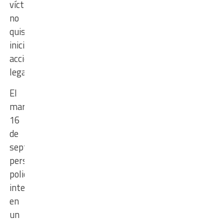
víctima
no
quiso
iniciar
acciones
legales.
El
martes
16
de
septiembre
personal
policial
intervino
en
un