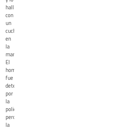
hallaron
con
un
cuchillo
en
la
mano.
El
hombre
fue
detenido
por
la
policía,
pero
la