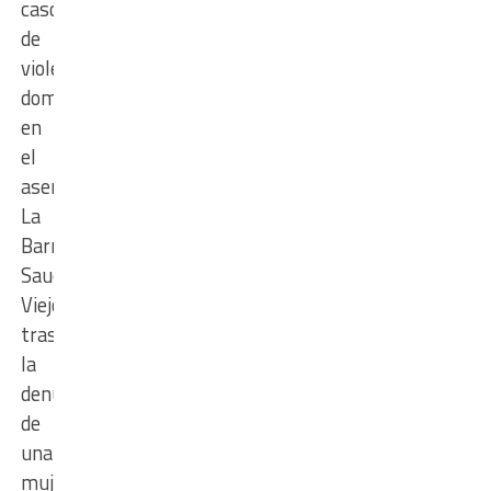
caso
de
violencia
doméstica
en
el
asentamiento
La
Barranquera,
Sauce
Viejo,
tras
la
denuncia
de
una
mujer