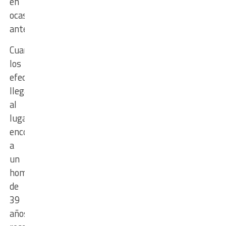
en
ocasiones
anteriores
Cuando
los
efectivos
llegaron
al
lugar,
encontraron
a
un
hombre
de
39
años