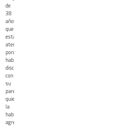
de
38
años
que
estaba
atemorizada
porque
había
discutido
con
su
pareja,
quien
la
había
agredido