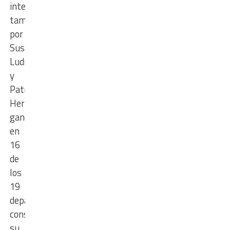
integrada
también
por
Susana
Ludmer
y
Patricia
Hernández,
ganó
en
16
de
los
19
departamentos,
consolidando
su