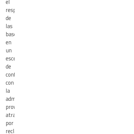
el
respaldo
de
las
bases
en
un
escenario
de
conflictividad
con
la
administración
provincial,
atravesado
por
reclamos