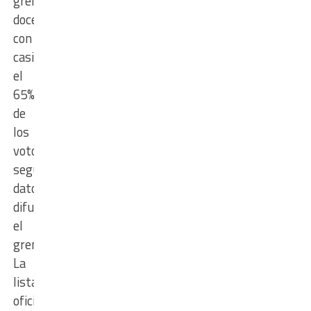
gremio
docente
con
casi
el
65%
de
los
votos,
según
datos
difundidos
el
gremio
La
lista
oficialista,