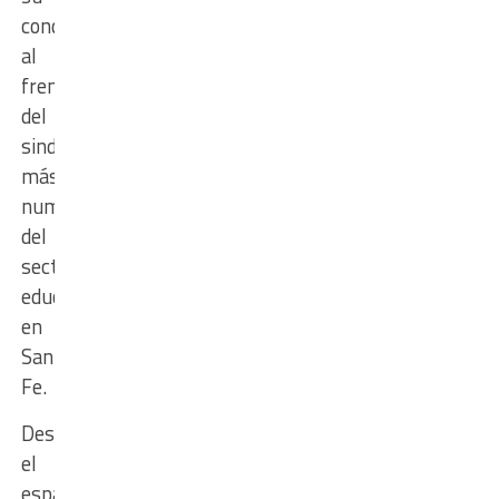
conducción
al
frente
del
sindicato
más
numeroso
del
sector
educativo
en
Santa
Fe.
Desde
el
espacio