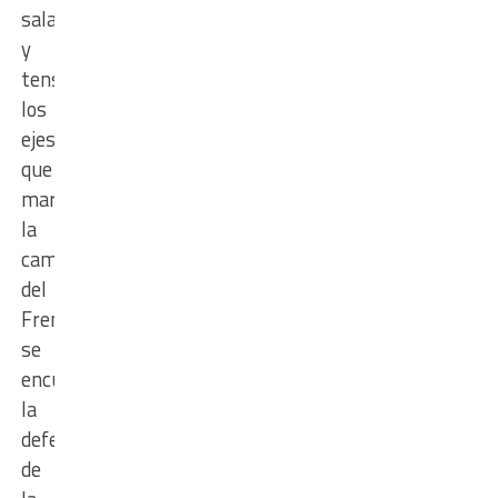
salariales
y
tensiones. Entre
los
ejes
que
marcaron
la
campaña
del
Frente
se
encuentran
la
defensa
de