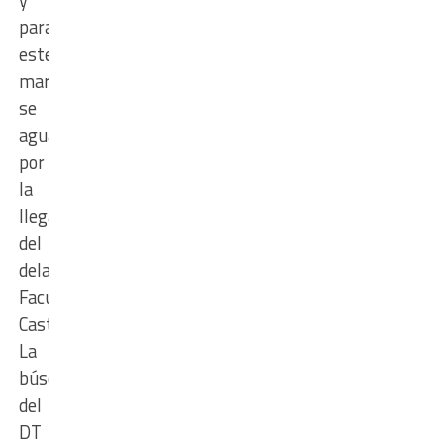
para
este
martes
se
aguarda
por
la
llegada
del
delantero
Facundo
Castro.
La
búsqueda
del
DT