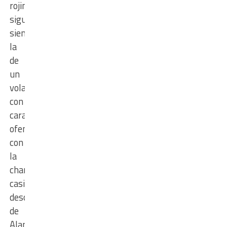
rojinegro
sigue
siendo
la
de
un
volante
con
características
ofensivas,
con
la
chance
casi
descartada
de
Alan