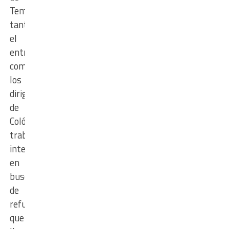
Temperley,
tanto
el
entrenador
como
los
dirigentes
de
Colón
trabajan
intensamente
en
busca
de
refuerzos
que