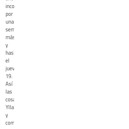
incorporaciones
por
una
semana
más
y
hasta
el
jueves
19.
Así
las
cosas,
Yllana
y
compañía