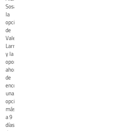
Sosa,
la
opción
de
Valentín
Larralde
y la
oportunidad
ahora
de
encontrar
una
opción
más
a 9
días