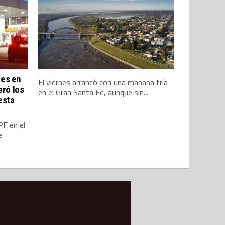
les en
El viernes arrancó con una mañana fría
eró los
en el Gran Santa Fe, aunque sin...
esta
PF en el
e