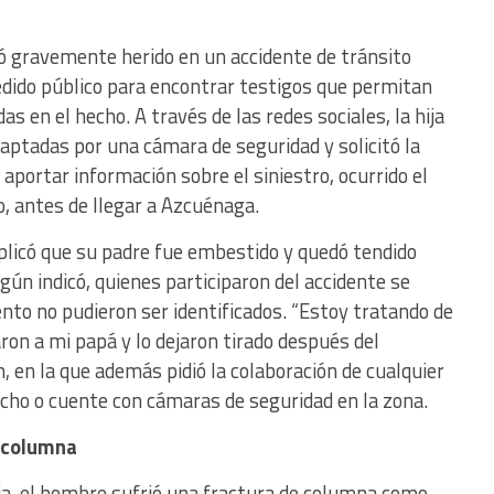
ó gravemente herido en un accidente de tránsito
dido público para encontrar testigos que permitan
as en el hecho. A través de las redes sociales, la hija
aptadas por una cámara de seguridad y solicitó la
aportar información sobre el siniestro, ocurrido el
o, antes de llegar a Azcuénaga.
xplicó que su padre fue embestido y quedó tendido
gún indicó, quienes participaron del accidente se
nto no pudieron ser identificados. “Estoy tratando de
aron a mi papá y lo dejaron tirado después del
n, en la que además pidió la colaboración de cualquier
cho o cuente con cámaras de seguridad en la zona.
e columna
lia, el hombre sufrió una fractura de columna como