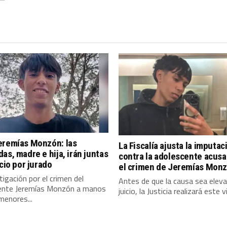
eremías Monzón: las
La Fiscalía ajusta la imputac
as, madre e hija, irán juntas
contra la adolescente acusa
icio por jurado
el crimen de Jeremías Mon
tigación por el crimen del
Antes de que la causa sea elev
ente Jeremías Monzón a manos
juicio, la Justicia realizará este v
menores...