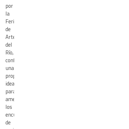
por
la
Feria
de
Artesanos
del
Río,
configurando
una
propuesta
ideal
para
amenizar
los
encuentros
de