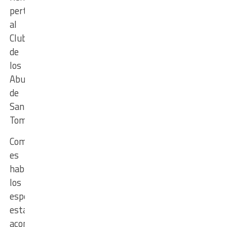
perteneciente
al
Club
de
los
Abuelos
de
Santo
Tomé.
Como
es
habitual,
los
espectáculos
estarán
acompañados