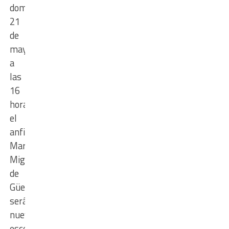
domingo
21
de
mayo,
a
las
16
horas,
el
anfiteatro
Martín
Miguel
de
Güemes
será
nuevamente
escenario