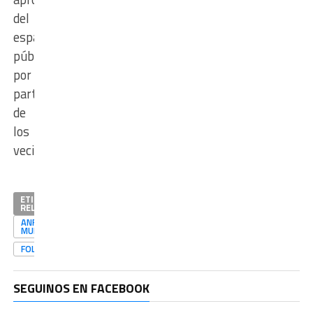
del
espacio
público
por
parte
de
los
vecinos.
ETIQUETAS
RELACIONADAS
ANFITEATRO
MUNICIPAL
FOLKLORE
SEGUINOS EN FACEBOOK