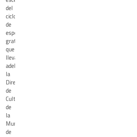
del
ciclo
de
espectáculos
gratuitos
que
lleva
adelante
la
Dirección
de
Cultura
de
la
Municipalidad
de