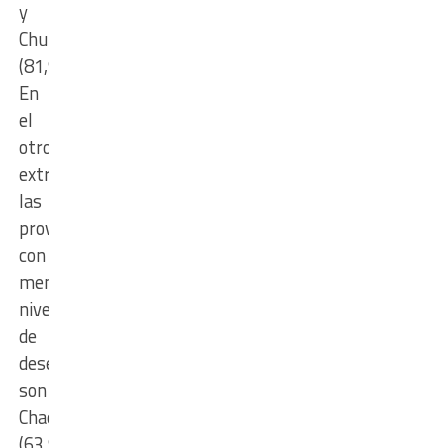
y
Chubut
(81,9%).
En
el
otro
extremo,
las
provincias
con
menores
niveles
de
desempeño
son
Chaco
(63,9%),