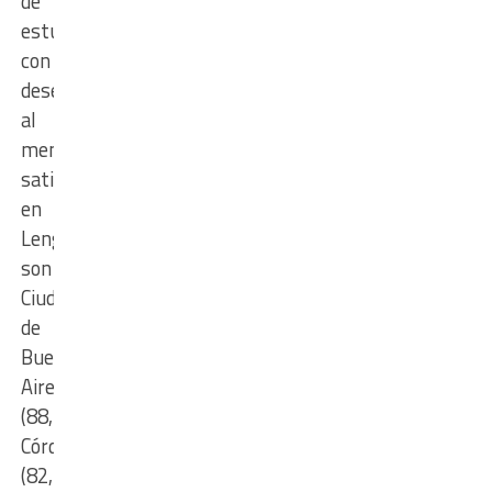
de
estudiantes
con
desempeño
al
menos
satisfactorio
en
Lengua
son
Ciudad
de
Buenos
Aires
(88,1%),
Córdoba
(82,4%)