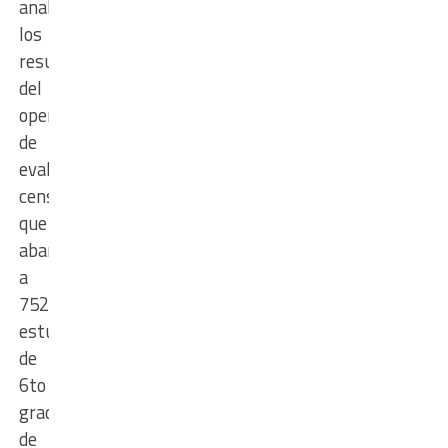
analiza
los
resultados
del
operativo
de
evaluación
censal
que
abarcó
a
752.936
estudiantes
de
6to
grado
de