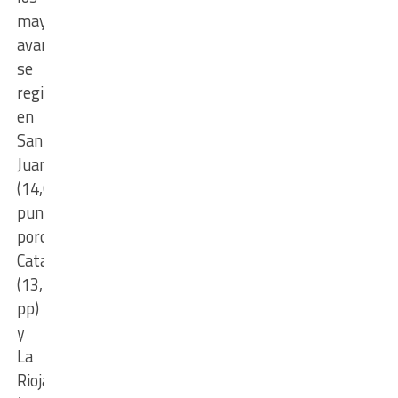
mayores
avances
se
registraron
en
San
Juan
(14,0
puntos
porcentuales),
Catamarca
(13,5
pp)
y
La
Rioja