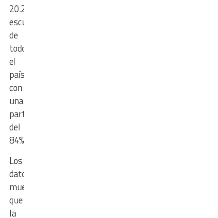
20.298
escuelas
de
todo
el
país,
con
una
participación
del
84%.
Los
datos
muestran
que
la