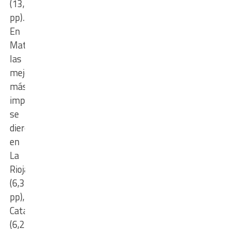
(13,2
pp).
En
Matemática,
las
mejoras
más
importantes
se
dieron
en
La
Rioja
(6,3
pp),
Catamarca
(6,2