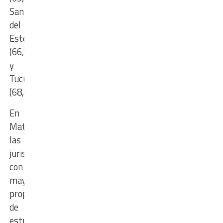
Santiago
del
Estero
(66,9%)
y
Tucumán
(68,9%).
En
Matemática,
las
jurisdicciones
con
mayor
proporción
de
estudiantes