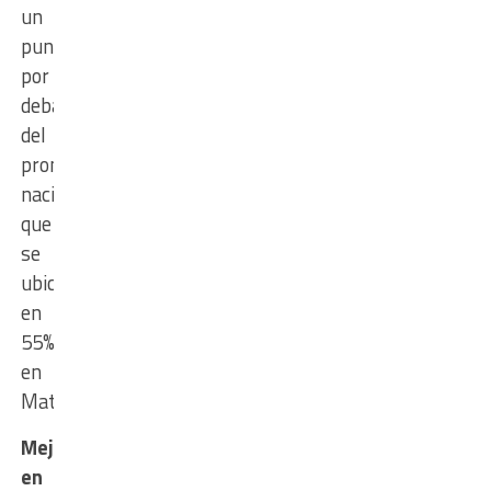
un
punto
por
debajo
del
promedio
nacional
que
se
ubica
en
55%
en
Matemática.
Mejoras
en