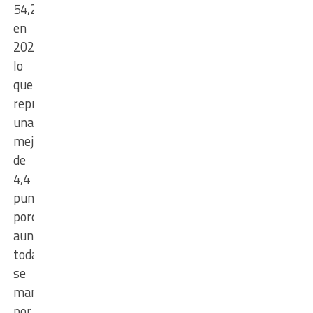
54,2%
en
2025,
lo
que
representa
una
mejora
de
4,4
puntos
porcentuales,
aunque
todavía
se
mantiene
por