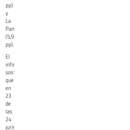
pp)
y
La
Pampa
(5,9
pp).
El
informe
sostiene
que
en
23
de
las
24
jurisdicciones