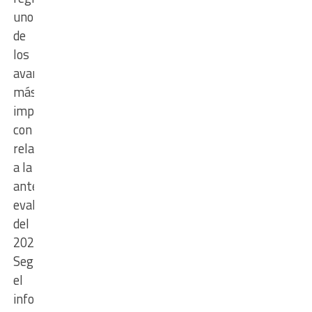
uno
de
los
avances
más
importantes
con
relación
a la
anterior
evaluación
del
2023.
Según
el
informe