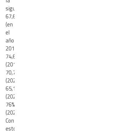
la
siguiente:
67,6%
(en
el
año
2016);
74,6%
(2018);
70,7%
(2021);
65,1%
(2023);
76%
(2025).
Con
estos