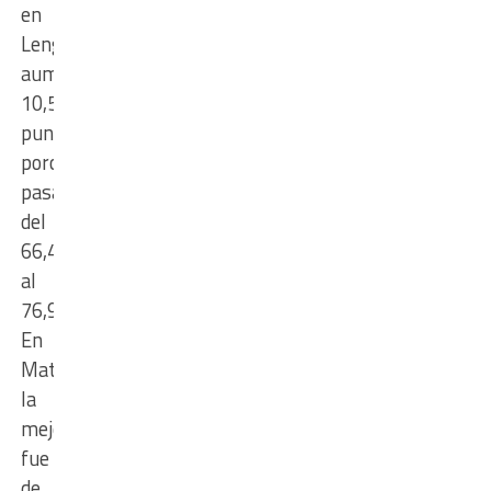
en
Lengua
aumentó
10,5
puntos
porcentuales,
pasando
del
66,4%
al
76,9%.
En
Matemática,
la
mejora
fue
de