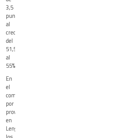
3,5
puntos,
al
crecer
del
51,5%
al
55%.
En
el
comparativo
por
provincias,
en
Lengua,
los