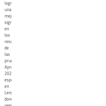
logró
una
mejora
significativa
en
los
resultados
de
las
pruebas
Aprender
2025,
especialmente
en
Lengua,
donde
registró