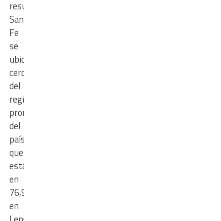
resultados,
Santa
Fe
se
ubica
cerca
del
registro
promedio
del
país
que
está
en
76,9%,
en
Lengua.