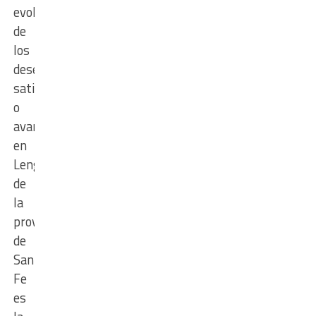
evolución
de
los
desempeños
satisfactorios
o
avanzados
en
Lengua
de
la
provincia
de
Santa
Fe
es