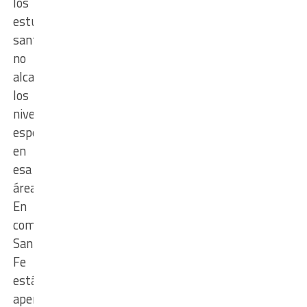
los
estudiantes
santafesinos
no
alcanza
los
niveles
esperados
en
esa
área.
En
comparación,
Santa
Fe
está
apenas