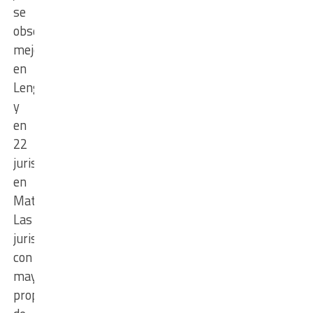
se
observan
mejoras
en
Lengua,
y
en
22
jurisdicciones,
en
Matemática.
Las
jurisdicciones
con
mayor
proporción