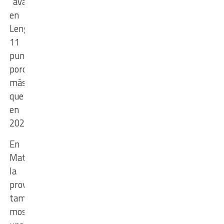
“avanzados”
en
Lengua,
11
puntos
porcentuales
más
que
en
2023.
En
Matemática,
la
provincia
también
mostró