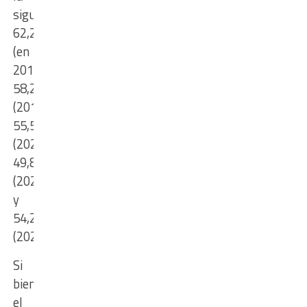
siguiente:
62,2%
(en
2016);
58,2%
(2018);
55,5%
(2021);
49,8%
(2023)
y
54,2%
(2025).
Si
bien
el