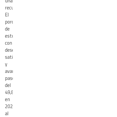
una
recuperación.
El
porcentaje
de
estudiantes
con
desempeños
satisfactorios
y
avanzados
pasó
del
49,8%
en
2023
al