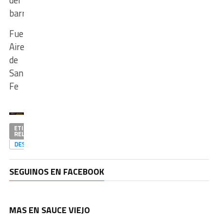
barrio.
Fuente:
Aire
de
Santa
Fe
ETIQUETAS
RELACIONADAS
DESTACADAS
SEGUINOS EN FACEBOOK
MAS EN SAUCE VIEJO