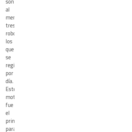
son
al
menos
tres
robos,
los
que
se
registran
por
día.
Este
motivo
fue
el
principal
para