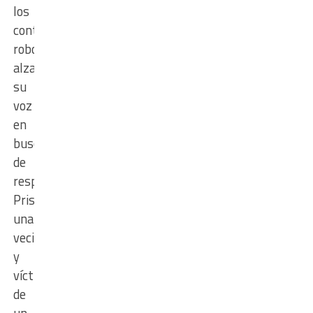
los
continuos
robos,
alzaron
su
voz
en
busca
de
respuestas.
Priscila,
una
vecina
y
víctima
de
un