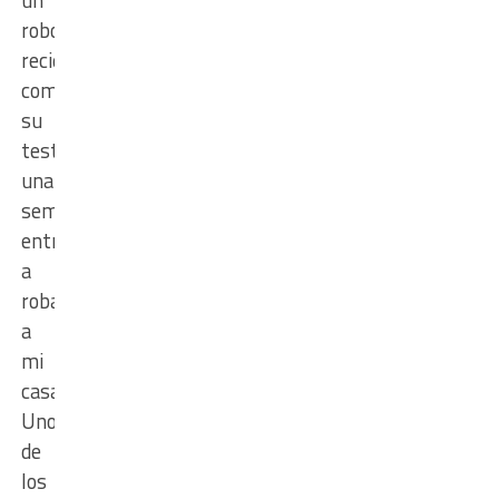
robo
reciente,
compartió
su
testimonio. “Hace
una
semana
entraron
a
robar
a
mi
casa.
Uno
de
los