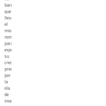
barrio,
que
lleva
el
mismo
nombre,
para
expresar
su
creciente
preocupación
por
la
ola
de
inseguridad