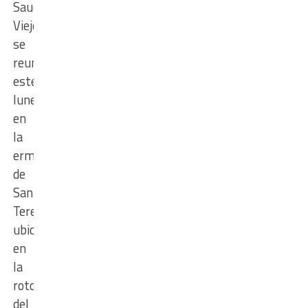
Sauce
Viejo
se
reunieron
este
lunes
en
la
ermita
de
Santa
Teresita,
ubicada
en
la
rotonda
del