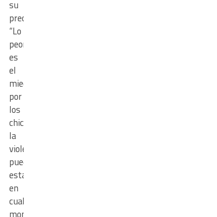
su
preocupación:
“Lo
peor
es
el
miedo
por
los
chicos,
la
violencia
puede
estallar
en
cualquier
momento.