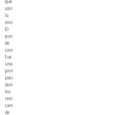
que
azota
la
zona.
El
punto
de
concentración
fue
una
protesta
pacífica
donde
los
residentes,
cansados
de