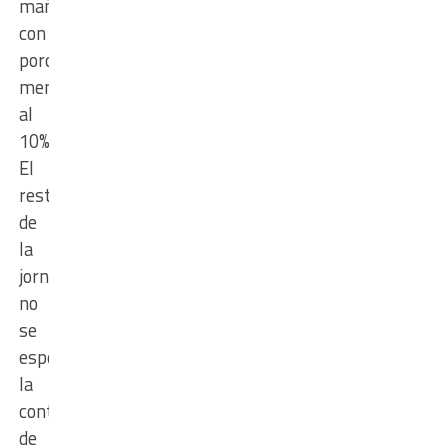
mañana
con
porcentajes
menores
al
10%.
El
resto
de
la
jornada
no
se
esperan
la
continuidad
de