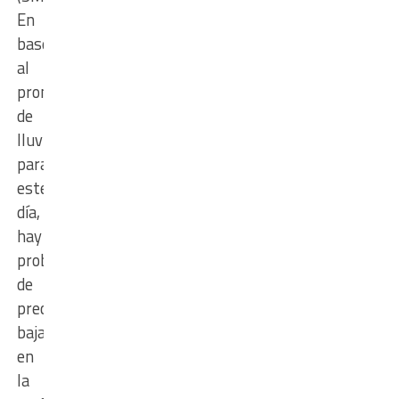
En
base
al
pronóstico
de
lluvias
para
este
día,
hay
probabilidad
de
precipitaciones
baja
en
la