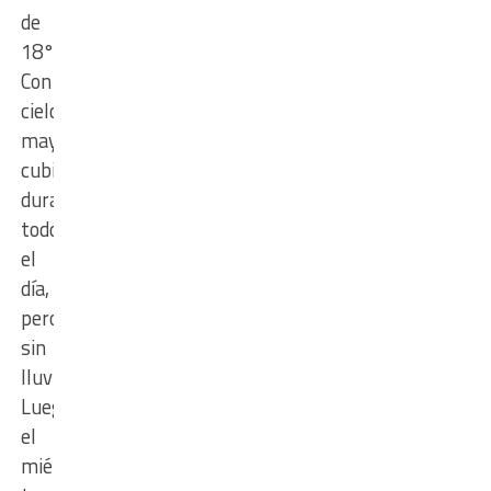
de
18°.
Con
cielo
mayormente
cubierto
durante
todo
el
día,
pero
sin
lluvias.
Luego,
el
miércoles