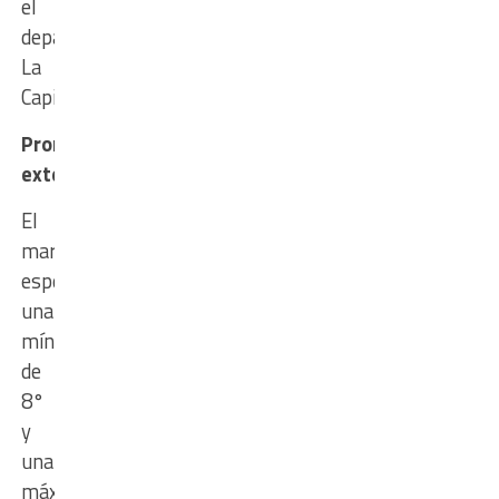
el
departamento
La
Capital.
Pronóstico
extendido
El
martes
espera
una
mínima
de
8°
y
una
máxima