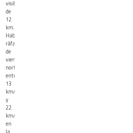
visibilidad
de
12
km.
Habrá
ráfagas
de
viento
norte
entre
13
km/h
y
22
km/h
en
la