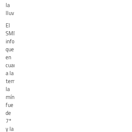
la
lluvia.
El
SMN
informó
que
en
cuanto
a la
temperatura
la
mínima
fue
de
7°
y la