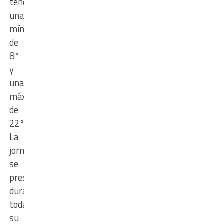
tendrá
una
mínima
de
8°
y
una
máxima
de
22°.
La
jornada
se
presenta
durante
toda
su