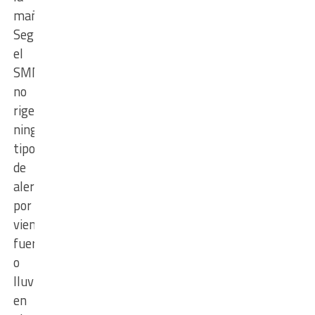
mañana.
Según
el
SMN,
no
rige
ningún
tipo
de
alerta
por
vientos
fuertes
o
lluvias
en