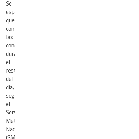
Se
espera
que
continúen
las
condiciones
durante
el
resto
del
día,
según
el
Servicio
Meteorológico
Nacional
(SMN)