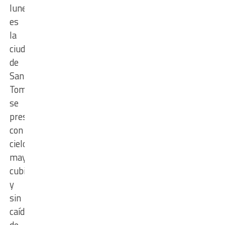
lunes
es
la
ciudad
de
Santo
Tomé
se
presentó
con
cielo
mayormente
cubierto
y
sin
caída