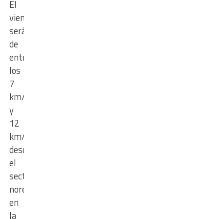
El
viento
será
de
entre
los
7
km/h
y
12
km/h
desde
el
sector
noreste
en
la