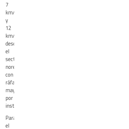
7
km/h
y
12
km/h
desde
el
sector
noreste,
con
ráfagas
mayores
por
instantes.
Para
el