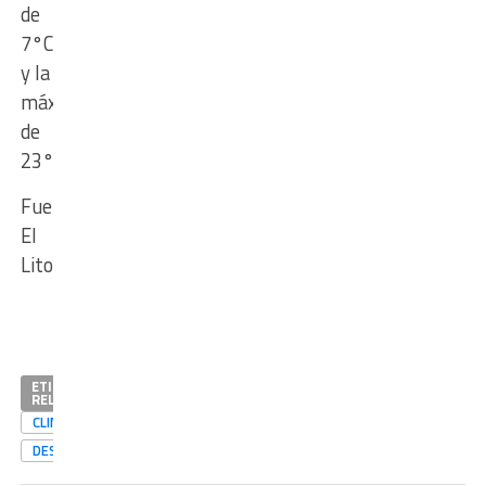
de
7°C
y la
máxima
de
23°C.
Fuente:
El
Litoral
ETIQUETAS
RELACIONADAS
CLIMA
DESTACADAS