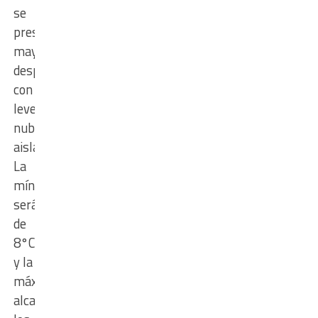
se
presentará
mayormente
despejado,
con
leve
nubosidad
aislada.
La
mínima
será
de
8°C
y la
máxima
alcanzará