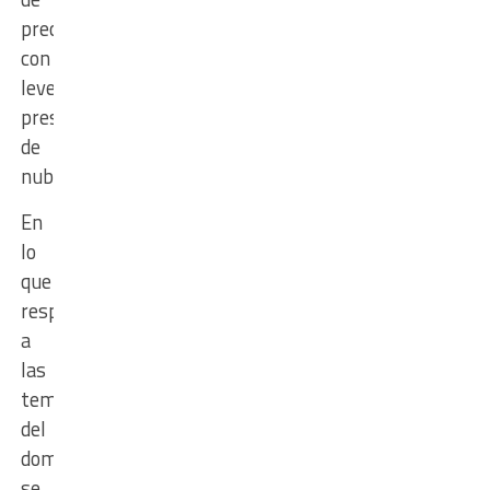
precipitaciones,
con
leve
presencia
de
nubosidad.
En
lo
que
respecta
a
las
temperaturas
del
domingo,
se