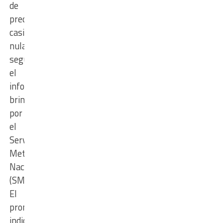
de
precipitaciones
casi
nulas,
según
el
informe
brindado
por
el
Servicio
Meteorológico
Nacional
(SMN).
El
pronóstico
indica