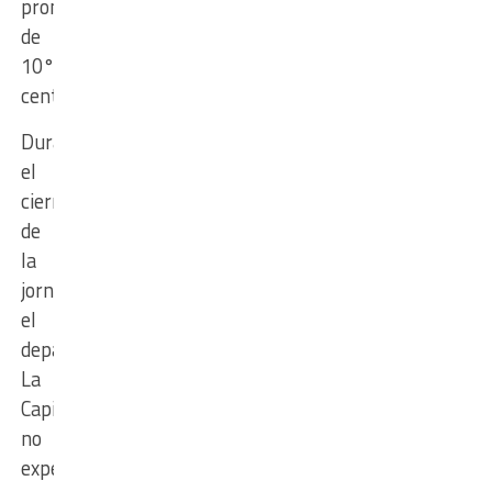
promedio
de
10°
centígrados.
Durante
el
cierre
de
la
jornada,
el
departamento
La
Capital
no
experimentaría