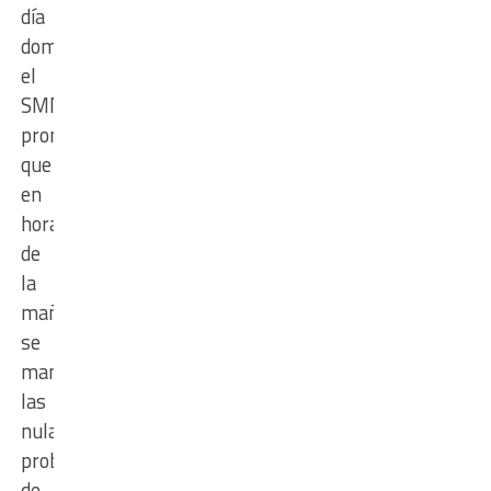
día
domingo,
el
SMN
pronostica
que
en
horas
de
la
mañana
se
mantendrán
las
nulas
probabilidades
de