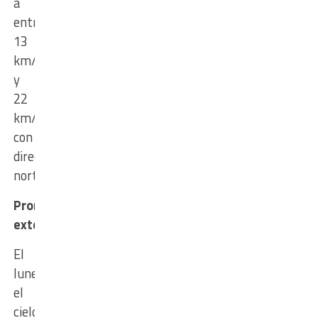
a
entre
13
km/h
y
22
km/h
con
dirección
norte.
Pronóstico
extendido
El
lunes
el
cielo