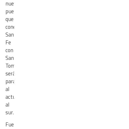
nuevo
puente
que
conectará
Santa
Fe
con
Santo
Tomé
será
paralelo
al
actual,
al
sur.
Fuente: