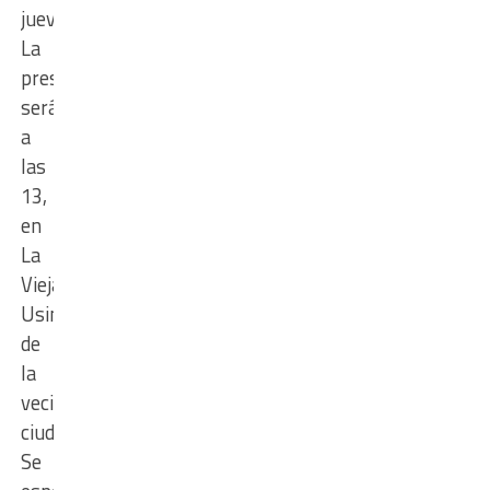
jueves.
La
presentación
será
a
las
13,
en
La
Vieja
Usina
de
la
vecina
ciudad.
Se