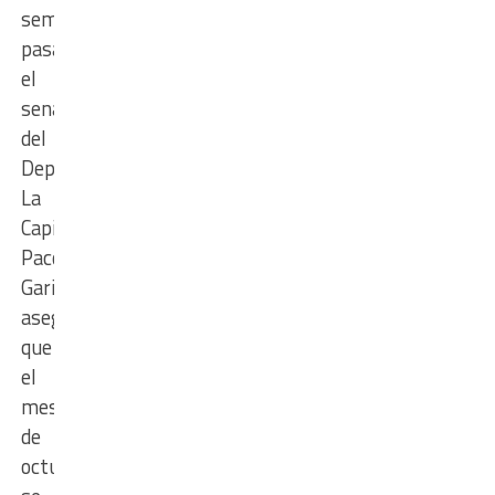
semana
pasada,
el
senador
del
Departamento
La
Capital,
Paco
Garibaldi,
aseguró
que “durante
el
mes
de
octubre