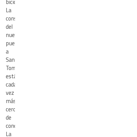
bicicleta.
La
construcción
del
nuevo
puente
a
Santo
Tomé
está
cada
vez
más
cerca
de
concretarse.
La