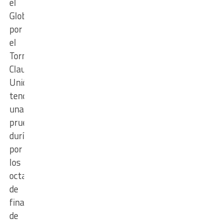
el
Globo
por
el
Torneo
Clausura,
Unión
tendrá
una
prueba
durísima
por
los
octavos
de
final
de