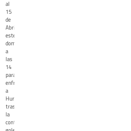
al
15
de
Abril
este
domingo
a
las
14
para
enfrentar
a
Huracán
tras
la
contundente
goleada