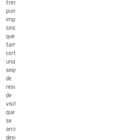
tres
puntos
importantes,
sino
que
también
cortó
una
sequía
de
resultados
de
visitante
que
se
arrastraba
desde