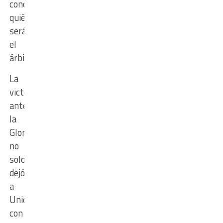
conocer
quién
será
el
árbitro.
La
victoria
ante
la
Gloria
no
solo
dejó
a
Unión
con