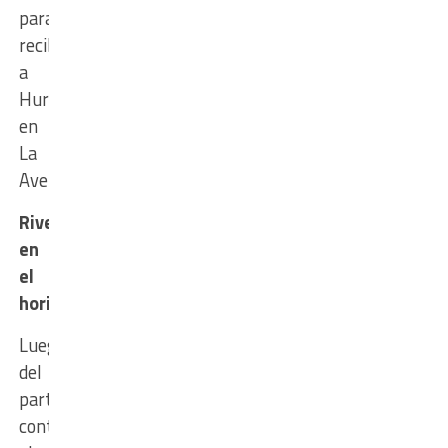
para
recibir
a
Huracán
en
La
Avenida.
River
en
el
horizonte
Luego
del
partido
contra