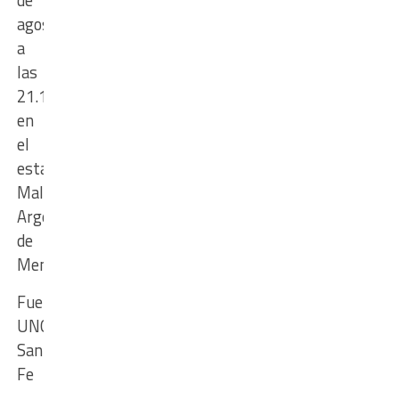
agosto
a
las
21.15
en
el
estadio
Malvinas
Argentinas
de
Mendoza.
Fuente:
UNO
Santa
Fe