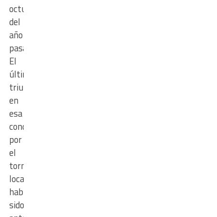
octubre
del
año
pasado.
El
último
triunfo
en
esa
condición
por
el
torneo
local
había
sido